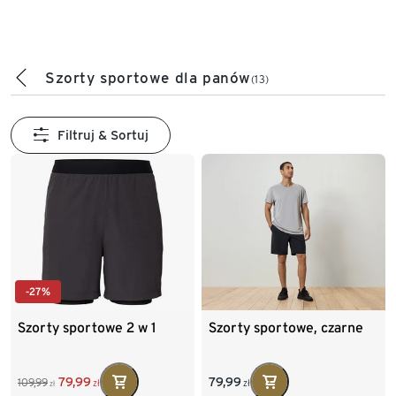
Szorty sportowe dla panów
(13)
Filtruj & Sortuj
-27%
Szorty sportowe 2 w 1
Szorty sportowe, czarne
79,99
79,99
109,99
zł
zł
zł