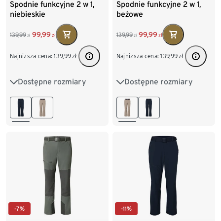
Spodnie funkcyjne 2 w 1,
Spodnie funkcyjne 2 w 1,
niebieskie
beżowe
99,99
99,99
139,99
139,99
zł
zł
zł
zł
Najniższa cena:
139,99
zł
Najniższa cena:
139,99
zł
Dostępne rozmiary
Dostępne rozmiary
S 44/46
M 48/50
S 44/46
M 48/50
L 52/54
XL 56/58
L 52/54
XL 56/58
XXL 60/62
XXL 60/62
-7%
-11%