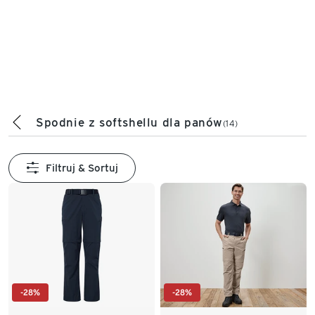
Spodnie z softshellu dla panów
(14)
Filtruj & Sortuj
-28%
-28%