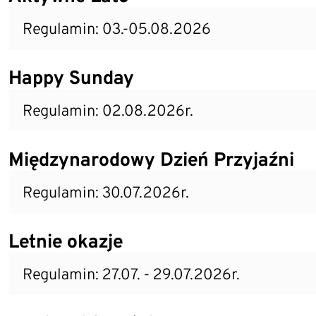
Regulamin: 03.-05.08.2026
Happy Sunday
Regulamin: 02.08.2026r.
Międzynarodowy Dzień Przyjaźni
Regulamin: 30.07.2026r.
Letnie okazje
Regulamin: 27.07. - 29.07.2026r.