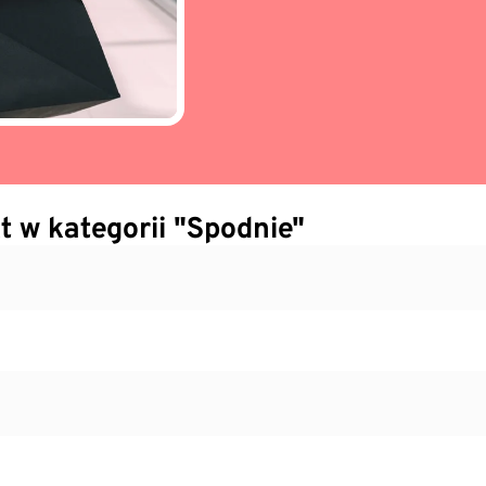
t w kategorii "Spodnie"