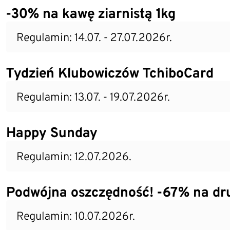
-30% na kawę ziarnistą 1kg
Regulamin: 14.07. - 27.07.2026r.
Tydzień Klubowiczów TchiboCard
Regulamin: 13.07. - 19.07.2026r.
Happy Sunday
Regulamin: 12.07.2026.
Podwójna oszczędność! -67% na drug
Regulamin: 10.07.2026r.