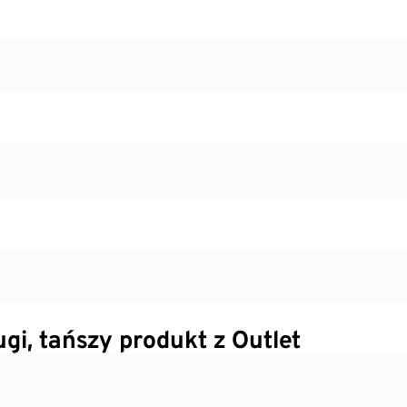
i, tańszy produkt z Outlet