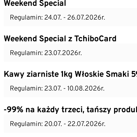
Weekend Special
Regulamin: 24.07. - 26.07.2026r.
Weekend Special z TchiboCard
Regulamin: 23.07.2026r.
Kawy ziarniste 1kg Włoskie Smaki 5
Regulamin: 23.07. - 10.08.2026r.
-99% na każdy trzeci, tańszy produ
Regulamin: 20.07. - 22.07.2026r.