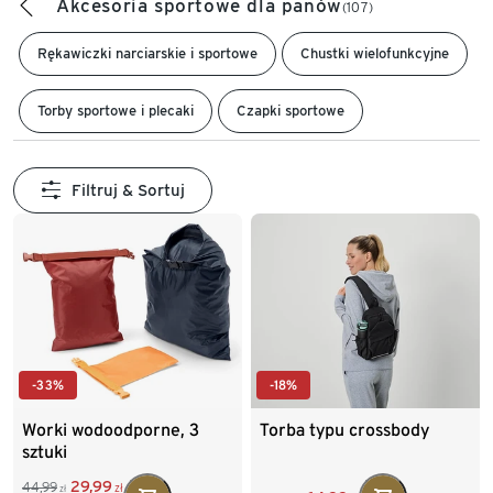
Akcesoria sportowe dla panów
(107)
Rękawiczki narciarskie i sportowe
Chustki wielofunkcyjne
Torby sportowe i plecaki
Czapki sportowe
Filtruj & Sortuj
-33%
-18%
Worki wodoodporne, 3
Torba typu crossbody
sztuki
29,99
44,99
zł
zł