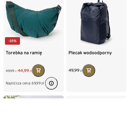
-35%
Torebka na ramię
Plecak wodoodporny
49,99
44,99
69,99
zł
zł
zł
Najniższa cena:
69,99
zł