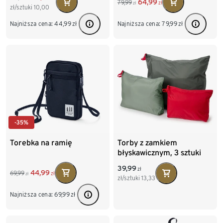
64,99
79,99
zł
zł
zł/sztuki
10,00
Najniższa cena:
44,99
zł
Najniższa cena:
79,99
zł
-35%
Torebka na ramię
Torby z zamkiem
błyskawicznym, 3 sztuki
39,99
zł
44,99
69,99
zł
zł
zł/sztuki
13,33
Najniższa cena:
69,99
zł