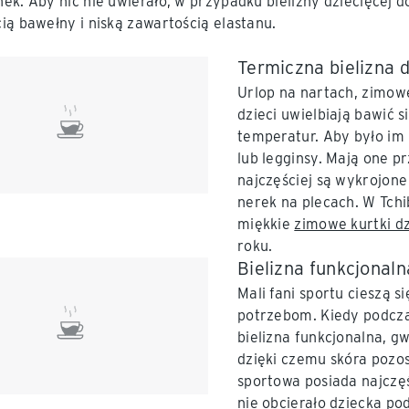
ek. Aby nic nie uwierało, w przypadku bielizny dziecięcej
ią bawełny i niską zawartością elastanu.
Termiczna bielizna 
Urlop na nartach, zimow
dzieci uwielbiają bawić 
temperatur. Aby było im 
lub legginsy. Mają one 
najczęściej są wykrojone
nerek na plecach. W Tchi
miękkie
zimowe kurtki d
roku.
Bielizna funkcjonal
Mali fani sportu cieszą s
potrzebom. Kiedy podczas
bielizna funkcjonalna, g
dzięki czemu skóra pozos
sportowa posiada najczęś
nie obcierało dziecka po