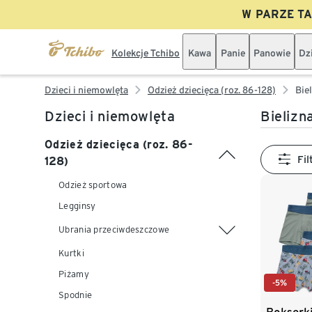
W PARZE TAN
Kolekcje Tchibo
Kawa
Panie
Panowie
Dz
Dzieci i niemowlęta
Odzież dziecięca (roz. 86-128)
Bie
Dzieci i niemowlęta
Bielizn
Odzież dziecięca (roz. 86-
Fil
128)
Odzież sportowa
Legginsy
Ubrania przeciwdeszczowe
Kurtki
Piżamy
-5%
Spodnie