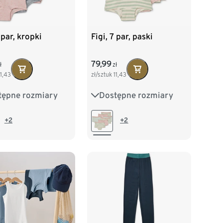
 par, kropki
Figi, 7 par, paski
79,99
ł
zł
11,43
zł/sztuk
11,43
tępne rozmiary
Dostępne rozmiary
2
98/104
86/92
98/104
16
122/128
110/116
122/128
+2
+2
140
134/140