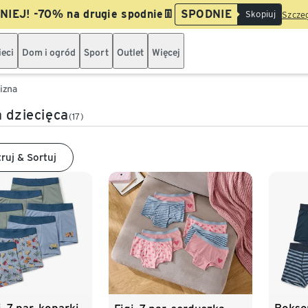
IEJ! -70% na drugie spodnie👖
SPODNIE
Skopiuj
Szczeg
ieci
Dom i ogród
Sport
Outlet
Więcej
lizna
a dziecięca
(17)
truj & Sortuj