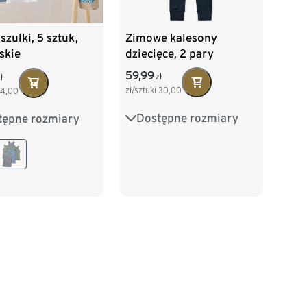
Zimowe kalesony
zulki, 5 sztuk,
dziecięce, 2 pary
skie
59,99
zł
ł
zł/sztuki
30,00
14,00
Dostępne rozmiary
tępne rozmiary
110/116
122/128
2
98/104
134/140
146/152
16
122/128
158/164
170/176
140