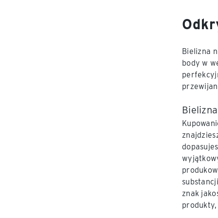
Odkr
Bielizna 
body w we
perfekcyj
przewijan
Bielizna
Kupowanie
znajdzies
dopasujes
wyjątkowy
produkowa
substancj
znak jako
produkty, 