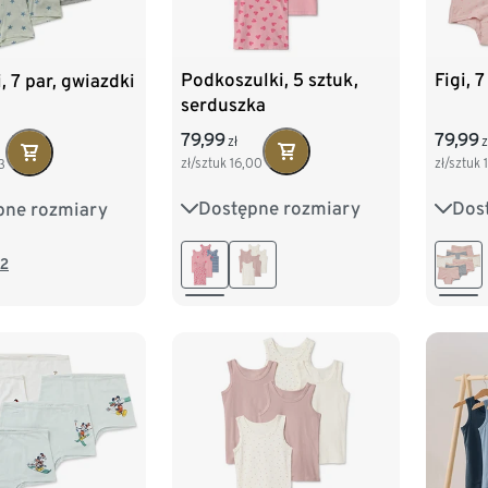
Podkoszulki, 5 sztuk,
Figi, 7
, 7 par, gwiazdki
serduszka
79,99
79,99
zł
z
zł/sztuk
16,00
zł/sztuk
3
Dostępne rozmiary
Dos
pne rozmiary
86/92
98/104
86/9
98/104
110/116
122/128
110/1
122/128
2
134/140
134/