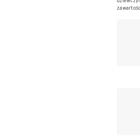
dziewczyn
zawartośc