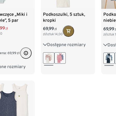
ewczęce „Miki i
Podkoszulki, 5 sztuk,
Podkos
le”, 5 par
kropki
niebie
,99
69,99
69,99
zł
zł
z
00
zł/sztuk
14,00
zł/sztuk
Dostępne rozmiary
Dos
86/92
98/104
86/9
cena:
69,99
zł
110/116
122/128
110/1
pne rozmiary
98/104
134/140
134/
122/128