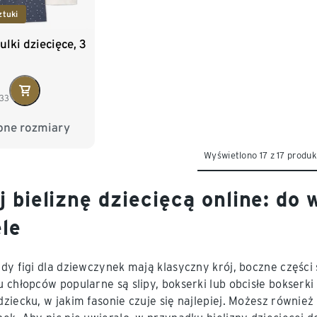
ztuki
lki dziecięce, 3
,33
pne rozmiary
98/104
Wyświetlono 17 z 17 produ
122/128
 bieliznę dziecięcą online: do
le
dy figi dla dziewczynek mają klasyczny krój, boczne części 
 chłopców popularne są slipy, bokserki lub obcisłe bokser
ziecku, w jakim fasonie czuje się najlepiej. Możesz równie