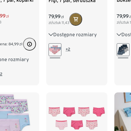
, 7 par, koparki
Bokser
Figi, 7 par, serduszka
,99
79,99
79,99
zł
z
zł
3
zł/sztuk
zł/sztuk
11,43
Dos
Dostępne rozmiary
86/9
86/92
98/104
cena:
84,99
zł
110/1
110/116
122/128
+2
pne rozmiary
98/104
134/
134/140
122/128
2