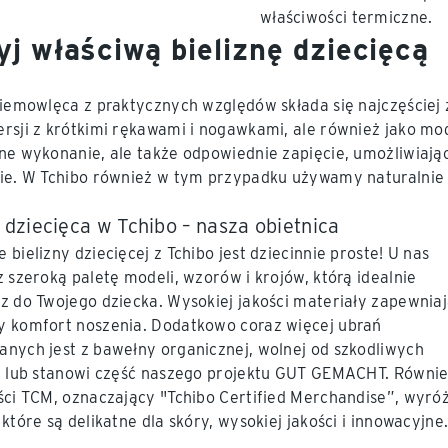
właściwości termiczne.
yj właściwą bieliznę dziecięcą
niemowlęca z praktycznych względów składa się najczęściej
rsji z krótkimi rękawami i nogawkami, ale również jako mod
ne wykonanie, ale także odpowiednie zapięcie, umożliwiające
ie. W Tchibo również w tym przypadku używamy naturalnie 
 dziecięca w Tchibo – nasza obietnica
 bielizny dziecięcej z Tchibo jest dziecinnie proste! U nas
z szeroką paletę modeli, wzorów i krojów, którą idealnie
z do Twojego dziecka. Wysokiej jakości materiały zapewnia
 komfort noszenia. Dodatkowo coraz więcej ubrań
nych jest z bawełny organicznej, wolnej od szkodliwych
i lub stanowi część naszego projektu GUT GEMACHT. Równie
ści TCM, oznaczający "Tchibo Certified Merchandise”, wyró
które są delikatne dla skóry, wysokiej jakości i innowacyjne