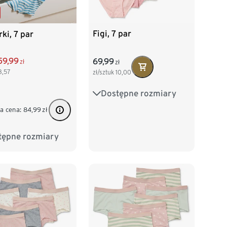
Figi, 7 par
ki, 7 par
59,99
69,99
zł
zł
8,57
zł/sztuk
10,00
Dostępne rozmiary
86/92
98/104
a cena:
84,99
zł
110/116
122/128
tępne rozmiary
2
98/104
134/140
16
122/128