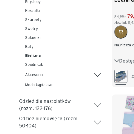
Bokserki
Rajstopy
Koszulki
79
84,99
zł
Skarpety
zł/sztuk
11,4
Swetry
Sukienki
Najniższa 
Buty
Bielizna
Dostę
86/92
Spódniczki
110/116
Akcesoria
+
Moda kąpielowa
134/140
Odzież dla nastolatków
(rozm. 122-176)
Odzież niemowlęca (rozm.
50-104)