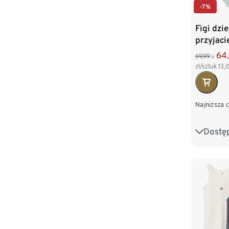
-7%
Figi dzi
przyjacie
64
69,99
zł
zł/sztuk
13,
Najniższa 
Dostę
86/92
110/116
134/140