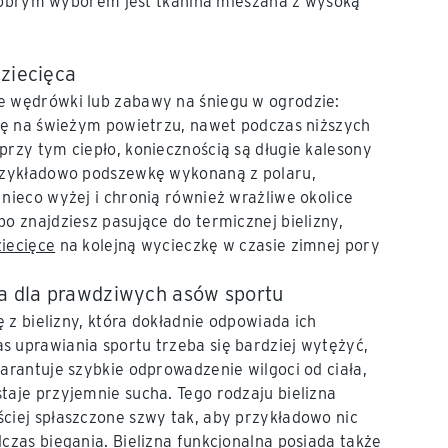
 dobrym wyborem jest tkanina mieszana z wysoką
dziecięca
e wędrówki lub zabawy na śniegu w ogrodzie:
się na świeżym powietrzu, nawet podczas niższych
przy tym ciepło, koniecznością są długie kalesony
przykładowo podszewkę wykonaną z polaru,
 nieco wyżej i chronią również wrażliwe okolice
bo znajdziesz pasujące do termicznej bielizny,
ziecięce
na kolejną wycieczkę w czasie zimnej pory
na dla prawdziwych asów sportu
ię z bielizny, która dokładnie odpowiada ich
 uprawiania sportu trzeba się bardziej wytężyć,
warantuje szybkie odprowadzenie wilgoci od ciała,
taje przyjemnie sucha. Tego rodzaju bielizna
ciej spłaszczone szwy tak, aby przykładowo nic
dczas biegania. Bielizna funkcjonalna posiada także