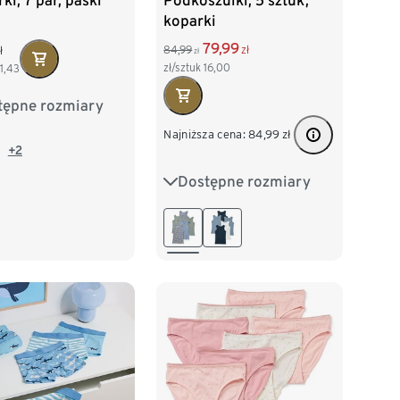
ki, 7 par, paski
Podkoszulki, 5 sztuk,
koparki
79,99
84,99
zł
ł
zł
zł/sztuk
16,00
11,43
tępne rozmiary
2
98/104
Najniższa cena:
84,99
zł
16
122/128
+2
Dostępne rozmiary
86/92
98/104
140
110/116
122/128
134/140