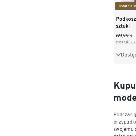
Ostatnie s
Podkoszu
sztuki
69,99
zł
zł/sztuki
23
Dostę
86/92
110/116
134/140
Kupuj
mode
Podczas g
przypadku
swojemu d