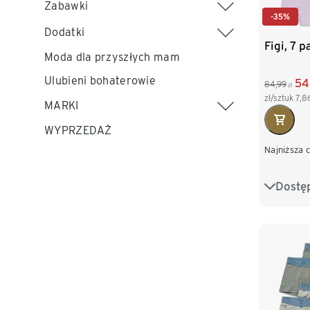
Zabawki
-35%
Dodatki
Figi, 7 p
Moda dla przyszłych mam
Ulubieni bohaterowie
54
84,99
zł
zł/sztuk
7,8
MARKI
WYPRZEDAŻ
Najniższa 
Dostę
86/92
110/116
134/140