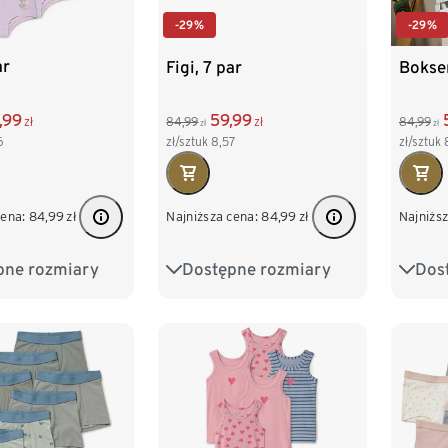
-29%
-29%
ar
Figi, 7 par
Bokser
,99
59,99
zł
84,99
zł
84,99
zł
zł
6
zł/sztuk
8,57
zł/sztuk
cena:
84,99
zł
Najniższa cena:
84,99
zł
Najniższ
pne rozmiary
Dostępne rozmiary
Dos
98/104
86/92
98/104
86/9
122/128
110/116
122/128
110/1