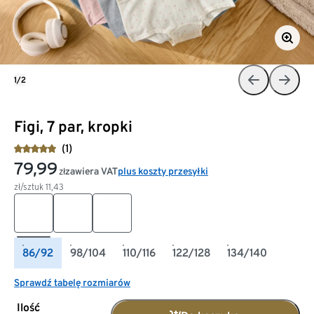
1/2
Figi, 7 par, kropki
(1)
79,99
zawiera VAT
plus koszty przesyłki
zł
zł/sztuk
11,43
86/92
98/104
110/116
122/128
134/140
Sprawdź tabelę rozmiarów
Ilość