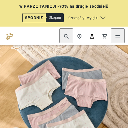
W PARZE TANIEJ! -70% na drugie spodnie👖
SPODNIE
Skopiuj
Szczegóły i wyjątki