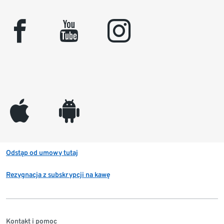
facebook
youtube
instagram
appleinc
android
Odstąp od umowy tutaj
Rezygnacja z subskrypcji na kawę
Kontakt i pomoc