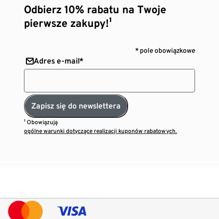
Odbierz 10% rabatu na Twoje
pierwsze zakupy!¹
* pole obowiązkowe
Adres e-mail*
Zapisz się do newslettera
¹ Obowiązują
ogólne warunki dotyczące realizacji kuponów rabatowych.