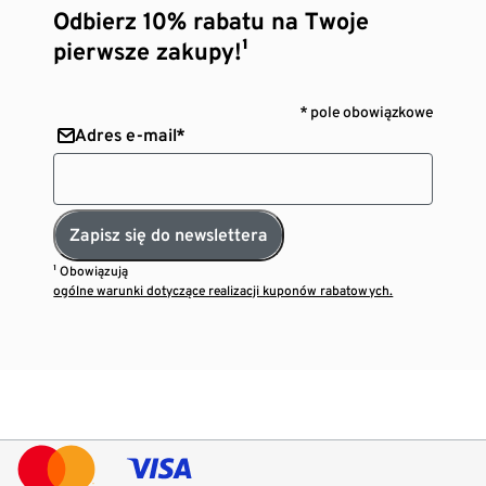
Odbierz 10% rabatu na Twoje
pierwsze zakupy!¹
* pole obowiązkowe
Adres e-mail*
Zapisz się do newslettera
¹ Obowiązują
ogólne warunki dotyczące realizacji kuponów rabatowych.