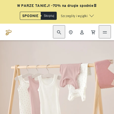
W PARZE TANIEJ! -70% na drugie spodnie👖
SPODNIE
Skopiuj
Szczegóły i wyjątki