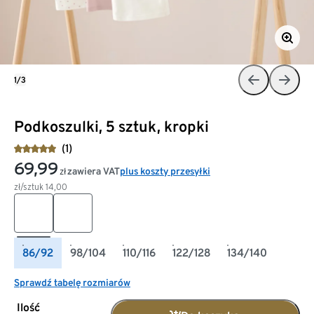
1/3
Podkoszulki, 5 sztuk, kropki
(1)
69,99
zawiera VAT
plus koszty przesyłki
zł
zł/sztuk
14,00
86/92
98/104
110/116
122/128
134/140
Sprawdź tabelę rozmiarów
Ilość