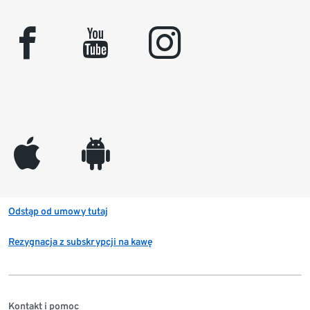
facebook
youtube
instagram
appleinc
android
Odstąp od umowy tutaj
Rezygnacja z subskrypcji na kawę
Kontakt i pomoc