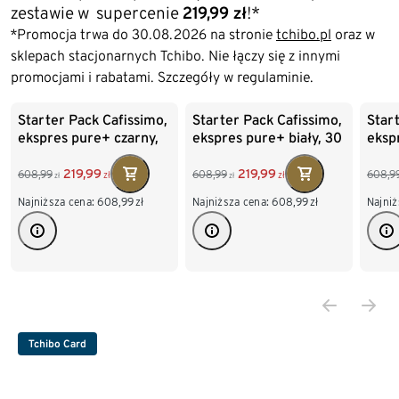
zestawie w supercenie
219,99 zł
!*
*Promocja trwa do 30.08.2026 na stronie
tchibo.pl
oraz w
sklepach stacjonarnych Tchibo. Nie łączy się z innymi
promocjami i rabatami. Szczegóły w regulaminie.
-63%
-63%
-63
Koniec listy
Starter Pack Cafissimo,
Starter Pack Cafissimo,
Star
ekspres pure+ czarny,
ekspres pure+ biały, 30
eksp
30 kapsułek
kapsułek
30 k
219,99
219,99
608,99
608,99
608,9
zł
zł
zł
zł
Najniższa cena:
608,99
zł
Najniższa cena:
608,99
zł
Najniż
Tchibo Card