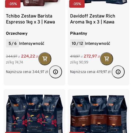
-35%
-35%
Tchibo Zestaw Barista
Davidoff Zestaw Rich
Espresso 1kg x 3 | Kawa
Aroma 1kg x 3 | Kawa
ziarnista
ziarnista
Orzechowy
Pikantny
5
/
6
Intensywność
10
/
12
Intensywność
224,22
272,97
344,97
419,97
zł
zł
zł
zł
zł/kg
74,74
zł/kg
90,99
Najniższa cena:
344,97
zł
Najniższa cena:
419,97
zł