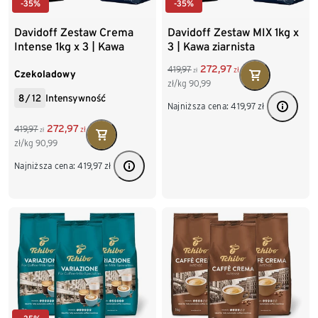
-35%
-35%
Davidoff Zestaw Crema
Davidoff Zestaw MIX 1kg x
Intense 1kg x 3 | Kawa
3 | Kawa ziarnista
ziarnista
272,97
419,97
zł
zł
Czekoladowy
zł/kg
90,99
8
/
12
Intensywność
Najniższa cena:
419,97
zł
272,97
419,97
zł
zł
zł/kg
90,99
Najniższa cena:
419,97
zł