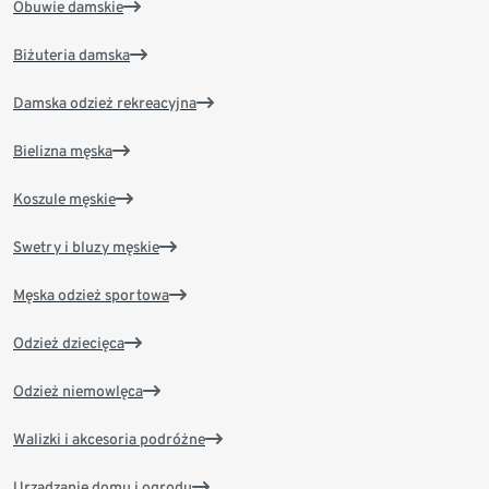
Obuwie damskie
Biżuteria damska
Damska odzież rekreacyjna
Bielizna męska
Koszule męskie
Swetry i bluzy męskie
Męska odzież sportowa
Odzież dziecięca
Odzież niemowlęca
Walizki i akcesoria podróżne
Urządzanie domu i ogrodu