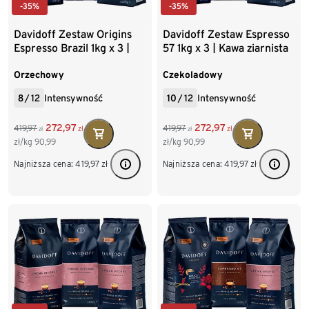
-35%
-35%
Davidoff Zestaw Origins
Davidoff Zestaw Espresso
Espresso Brazil 1kg x 3 |
57 1kg x 3 | Kawa ziarnista
Kawa ziarnista
Orzechowy
Czekoladowy
8
/
12
Intensywność
10
/
12
Intensywność
272,97
272,97
419,97
419,97
zł
zł
zł
zł
zł/kg
90,99
zł/kg
90,99
Najniższa cena:
419,97
zł
Najniższa cena:
419,97
zł