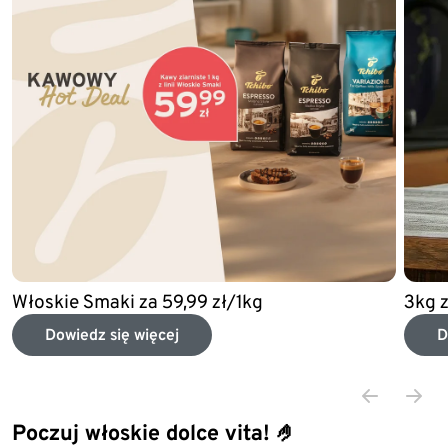
Włoskie Smaki za 59,99 zł/1kg
3kg 
Dowiedz się więcej
D
Poczuj włoskie dolce vita! 🤌