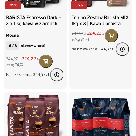
-35%
-35%
BARISTA Espresso Dark –
Tchibo Zestaw Barista MIX
3 x 1 kg kawa w ziarnach
1kg x 3 | Kawa ziarnista
224,22
344,97
zł
zł
Mocna
zł/kg
74,74
6
/
6
Intensywność
Najniższa cena:
344,97
zł
224,22
344,97
zł
zł
zł/kg
74,74
Najniższa cena:
344,97
zł