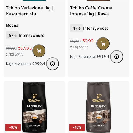
Tchibo Variazione 1kg |
Tchibo Caffe Crema
Kawa ziarnista
Intense 1kg | Kawa
ziarnista
Mocna
4
/
6
Intensywność
6
/
6
Intensywność
59,99
99,99
zł
zł
zł/kg
59,99
59,99
99,99
zł
zł
zł/kg
59,99
Najniższa cena:
99,99
zł
Najniższa cena:
99,99
zł
-40%
-40%