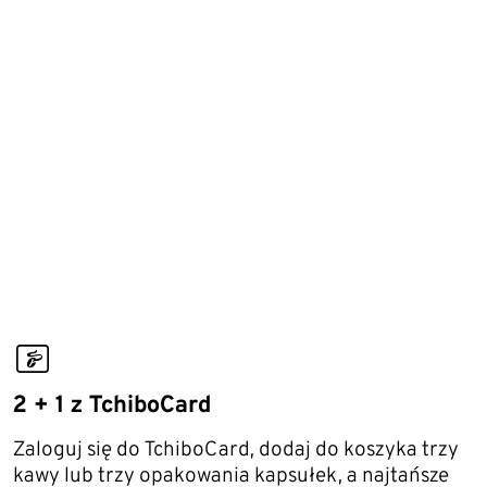
tchibocard_02
2 + 1 z TchiboCard
Zaloguj się do TchiboCard, dodaj do koszyka trzy
kawy lub trzy opakowania kapsułek, a najtańsze