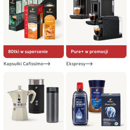
80tki w supercenie
Pure+ w promocji
Kapsułki Cafissimo
Ekspresy