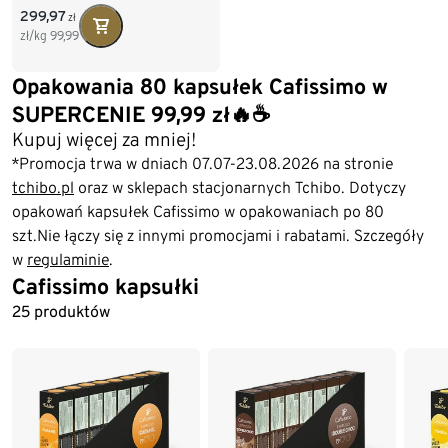
299,97
zł
zł/kg
99,99
Opakowania 80 kapsułek Cafissimo w
SUPERCENIE 99,99 zł🔥☕
Kupuj więcej za mniej!
*Promocja trwa w dniach 07.07-23.08.2026 na stronie
tchibo.pl
oraz w sklepach stacjonarnych Tchibo. Dotyczy
opakowań kapsułek Cafissimo w opakowaniach po 80
szt.Nie łączy się z innymi promocjami i rabatami. Szczegóły
w
regulaminie
.
Cafissimo kapsułki
Koniec listy
25 produktów