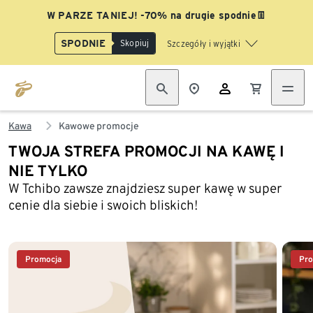
W PARZE TANIEJ! -70% na drugie spodnie👖
SPODNIE
Skopiuj
Szczegóły i wyjątki
Kawa
Kawowe promocje
TWOJA STREFA PROMOCJI NA KAWĘ I
Koniec listy
NIE TYLKO
W Tchibo zawsze znajdziesz super kawę w super
cenie dla siebie i swoich bliskich!
Promocja
Pro