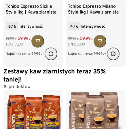
Tchibo Espresso Sicilia
Tchibo Espresso Milano
Style 1kg | Kawa ziarnista
Style 1kg | Kawa ziarnista
6
/
6
Intensywność
4
/
6
Intensywność
59,99
59,99
99,99
99,99
zł
zł
zł
zł
zł/kg
59,99
zł/kg
59,99
Najniższa cena:
99,99
zł
Najniższa cena:
99,99
zł
Zestawy kaw ziarnistych teraz 35%
taniej!
15 produktów