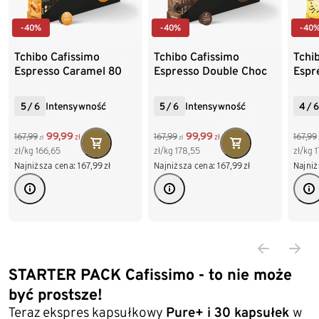
-40%
-40%
-40
Tchibo Cafissimo
Tchibo Cafissimo
Tchi
Espresso Caramel 80
Espresso Double Choc
Espre
szt. | Kawa w
80 szt. | Kawa w
| Ka
kapsułkach
kapsułkach
5
/
6
Intensywność
5
/
6
Intensywność
4
/
6
99,99
99,99
167,99
167,99
167,99
zł
zł
zł
zł
zł/kg
166,65
zł/kg
178,55
zł/kg
1
Najniższa cena:
167,99
zł
Najniższa cena:
167,99
zł
Najniż
STARTER PACK Cafissimo - to nie może
być prostsze!
Teraz ekspres kapsułkowy
Pure+ i 30 kapsułek
w