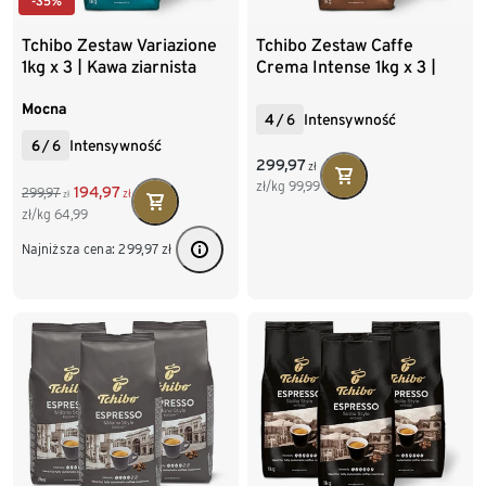
-35%
Tchibo Zestaw Variazione
Tchibo Zestaw Caffe
1kg x 3 | Kawa ziarnista
Crema Intense 1kg x 3 |
Kawa ziarnista
Mocna
4
/
6
Intensywność
6
/
6
Intensywność
299,97
zł
zł/kg
99,99
194,97
299,97
zł
zł
zł/kg
64,99
Najniższa cena:
299,97
zł