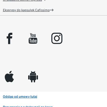
Ekspresy do kapsułek Cafissimo
facebook
youtube
instagram
appleinc
android
Odstąp od umowy tutaj
Rezygnacja z subskrypcji na kawę