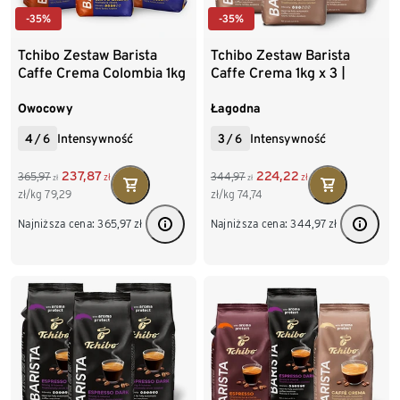
-35%
-35%
Tchibo Zestaw Barista
Tchibo Zestaw Barista
Caffe Crema Colombia 1kg
Caffe Crema 1kg x 3 |
x 3 | Kawa ziarnista
Kawa ziarnista
Owocowy
Łagodna
4
/
6
Intensywność
3
/
6
Intensywność
237,87
224,22
365,97
344,97
zł
zł
zł
zł
zł/kg
79,29
zł/kg
74,74
Najniższa cena:
365,97
zł
Najniższa cena:
344,97
zł