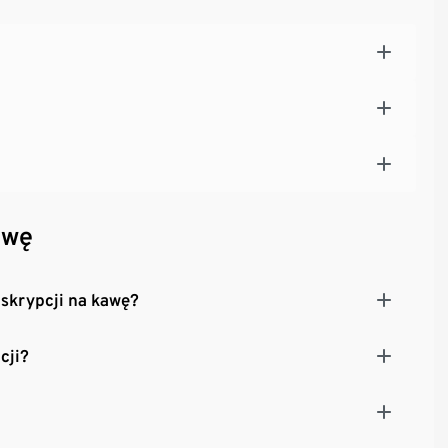
awę
skrypcji na kawę?
cji?