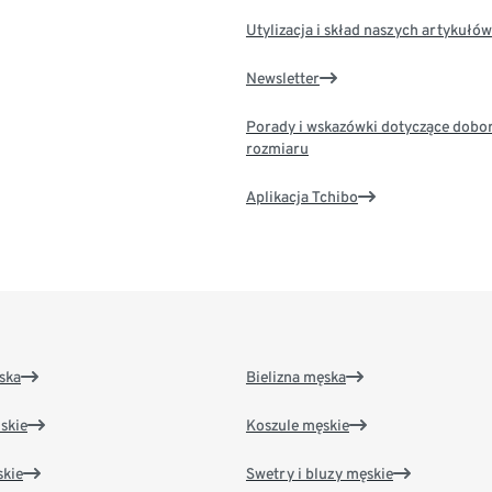
Utylizacja i skład naszych artykułów
Newsletter
Porady i wskazówki dotyczące dobo
rozmiaru
Aplikacja Tchibo
ska
Bielizna męska
skie
Koszule męskie
kie
Swetry i bluzy męskie