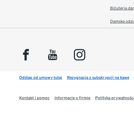
Biżuteria d
Damska odzi
facebook
youtube
instagram
Odstąp od umowy tutaj
Rezygnacja z subskrypcji na kawę
Kontakt i pomoc
Informacje o firmie
Polityka prywatności