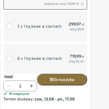
Najniższa cena:
99,99
zł
299,97
zł
3 x 1 kg kawa w ziarnach
zł/kg
99,99
719,99
zł
8 x 1 kg kawa w ziarnach
zł/kg
90,00
Ilość
Do koszyka
W magazynie
Termin dostawy:
czw., 13.08 - pn., 17.08