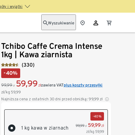
óły i wyjątki
Wyszukiwanie
Tchibo Caffe Crema Intense
1kg | Kawa ziarnista
(330)
-40%
59,99
99,99
zawiera VAT
plus koszty przesyłki
zł
zł
zł/kg
59,99
Najniższa cena z ostatnich 30 dni przed obniżką:
99,99
zł
-40%
59,99
99,99
zł
zł
1 kg kawa w ziarnach
zł/kg
59,99