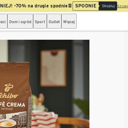
IEJ! -70% na drugie spodnie👖
SPODNIE
Skopiuj
Szczeg
ieci
Dom i ogród
Sport
Outlet
Więcej