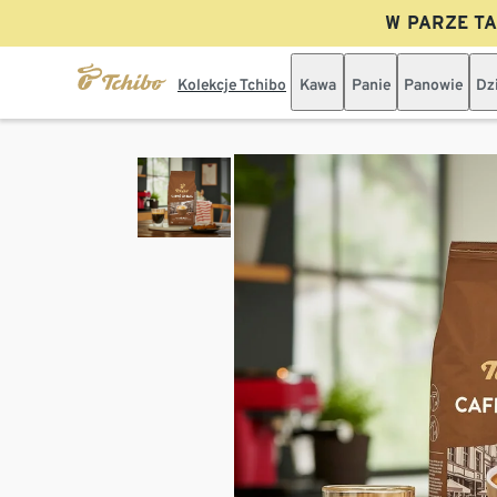
W PARZE TAN
Kolekcje Tchibo
Kawa
Panie
Panowie
Dz