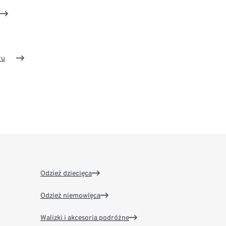
ru
Odzież dziecięca
Odzież niemowlęca
Walizki i akcesoria podróżne