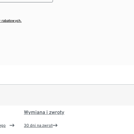
w rabatowych.
Wymiana i zwroty
ego
30 dni na zwrot