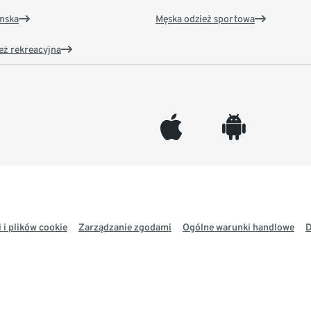
amska
Męska odzież sportowa
eż rekreacyjna
appleinc
android
 i plików cookie
Zarządzanie zgodami
Ogólne warunki handlowe
D