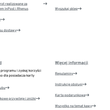
rot realizowane za
em InPost i Rhenus
Wyszukaj sklep
y
su dostawy
d
Więcej informacji
o programu i zyskaj korzyści
Regulaminy
ko dla posiadacza karty
Instrukcje obsługi
lubu
Karta podarunkowa
kowe przywileje i zniżki
Wszystko na temat kawy