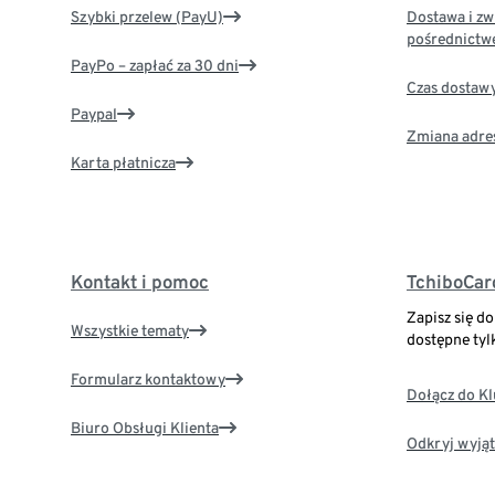
Szybki przelew (PayU)
Dostawa i zw
pośrednictw
PayPo – zapłać za 30 dni
Czas dostaw
Paypal
Zmiana adre
Karta płatnicza
Kontakt i pomoc
TchiboCar
Zapisz się d
Wszystkie tematy
dostępne tyl
Formularz kontaktowy
Dołącz do K
Biuro Obsługi Klienta
Odkryj wyjąt