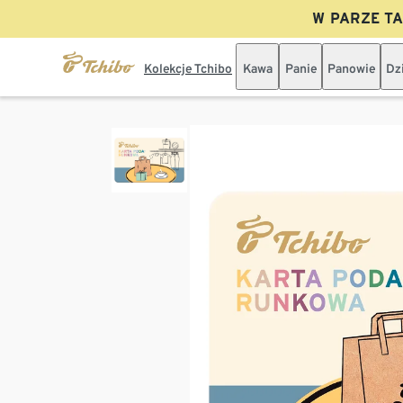
W PARZE TAN
Kolekcje Tchibo
Kawa
Panie
Panowie
Dz