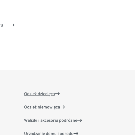
ru
Odzież dziecięca
Odzież niemowlęca
Walizki i akcesoria podróżne
Urządzanie domu i ogrodu