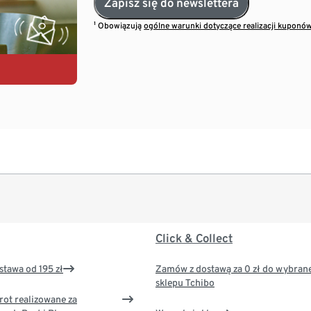
Zapisz się do newslettera
¹ Obowiązują
ogólne warunki dotyczące realizacji kuponó
Click & Collect
tawa od 195 zł
Zamów z dostawą za 0 zł do wybran
sklepu Tchibo
rot realizowane za