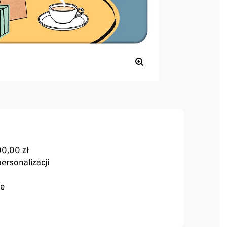
00,00 zł
ersonalizacji
ne
rdzenie drogą mailową. Karta podarunkowa
mailowej na podany adres e-mail w ciągu 45