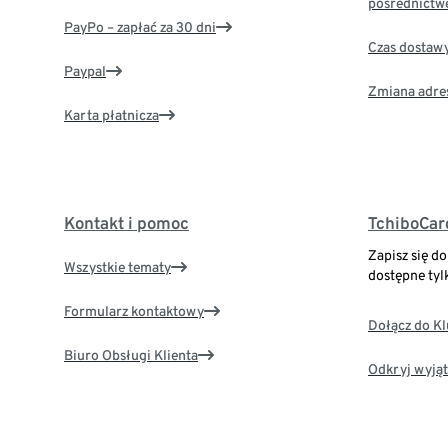
pośrednictw
PayPo – zapłać za 30 dni
Czas dostaw
Paypal
Zmiana adre
Karta płatnicza
Kontakt i pomoc
TchiboCar
Zapisz się d
Wszystkie tematy
dostępne tyl
Formularz kontaktowy
Dołącz do K
Biuro Obsługi Klienta
Odkryj wyjąt