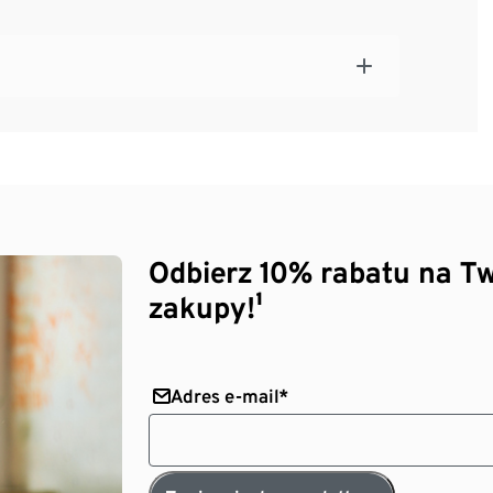
zamówienia online możesz kupić tylko jedną
t już jedna taka karta, zostanie ona
ej można znaleźć tutaj:
Odbierz 10% rabatu na Tw
zakupy!¹
Adres e-mail*