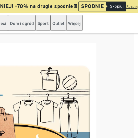
IEJ! -70% na drugie spodnie👖
SPODNIE
Skopiuj
Szczeg
ieci
Dom i ogród
Sport
Outlet
Więcej