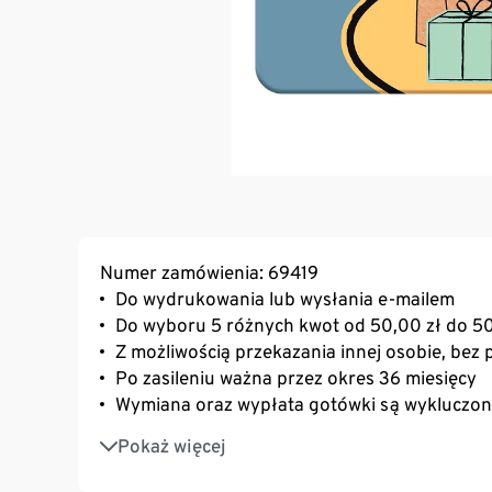
Numer zamówienia: 69419
Do wydrukowania lub wysłania e-mailem
Do wyboru 5 różnych kwot od 50,00 zł do 5
Z możliwością przekazania innej osobie, bez p
Po zasileniu ważna przez okres 36 miesięcy
Wymiana oraz wypłata gotówki są wykluczo
Po wpłynięciu zamówienia otrzymasz potwie
Pokaż więcej
zostanie dostarczona w osobnej wiadomości 
minut po wpłynięciu płatności.