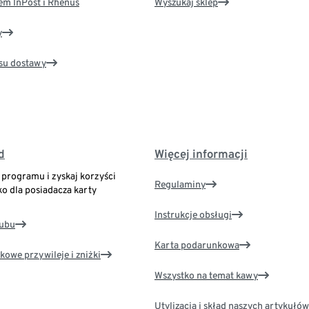
em InPost i Rhenus
Wyszukaj sklep
y
su dostawy
d
Więcej informacji
o programu i zyskaj korzyści
Regulaminy
ko dla posiadacza karty
Instrukcje obsługi
lubu
Karta podarunkowa
kowe przywileje i zniżki
Wszystko na temat kawy
Utylizacja i skład naszych artykułów