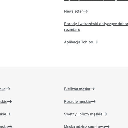
Newsletter
Porady i wskazówki dotyczące dobo
rozmiaru
Aplikacja Tchibo
ska
Bielizna męska
skie
Koszule męskie
kie
Swetry i bluzy męskie
amska
Męska odzież sportowa