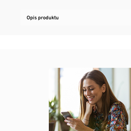
Proszę pamiętaj o tym, że w ramach jednego 
kartę podarunkową. Jeśli w Twoim koszyku jes
Opis produktu
nadpisana nową.
Więcej informacji na temat karty podarunkow
https://www.tchibo.pl/karta-podarunkowa