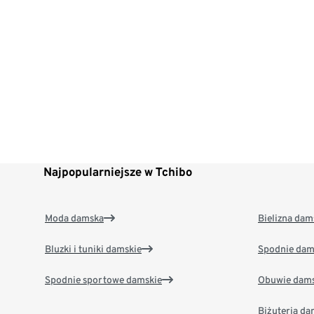
Najpopularniejsze w Tchibo
Moda damska
Bielizna dam
Bluzki i tuniki damskie
Spodnie dam
Spodnie sportowe damskie
Obuwie dams
Biżuteria d