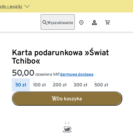
óły i wyjątki
Wyszukiwanie
Karta podarunkowa »Świat
Tchibo«
50,00
zawiera VAT
darmowa dostawa
zł
50 zł
100 zł
200 zł
300 zł
500 zł
Do koszyka