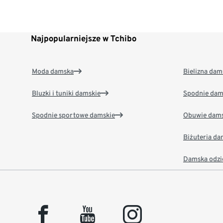
Najpopularniejsze w Tchibo
Moda damska
Bielizna dam
Bluzki i tuniki damskie
Spodnie dam
Spodnie sportowe damskie
Obuwie dams
Biżuteria d
Damska odzi
facebook
youtube
instagram