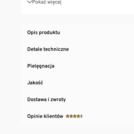
Pokaż więcej
Kompaktowe wymiary: tylko 18 cm szerokośc
Program automatycznego odkamieniania
Moduł wypływowy napoju z regulacją wysokości
Opis produktu
Detale techniczne
Pielęgnacja
Jakość
Dostawa i zwroty
Opinie klientów