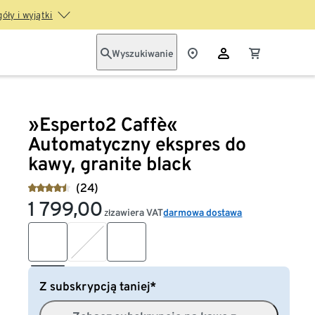
óły i wyjątki
Wyszukiwanie
»Esperto2 Caffè«
Automatyczny ekspres do
kawy, granite black
(24)
1 799,00
zawiera VAT
darmowa dostawa
zł
Z subskrypcją taniej*