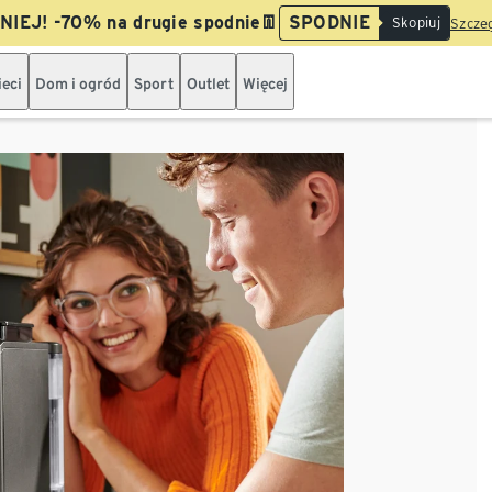
IEJ! -70% na drugie spodnie👖
SPODNIE
Skopiuj
Szczeg
ieci
Dom i ogród
Sport
Outlet
Więcej