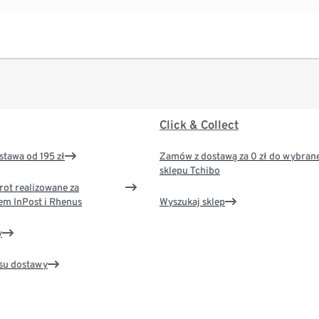
Click & Collect
tawa od 195 zł
Zamów z dostawą za 0 zł do wybran
sklepu Tchibo
rot realizowane za
em InPost i Rhenus
Wyszukaj sklep
y
su dostawy