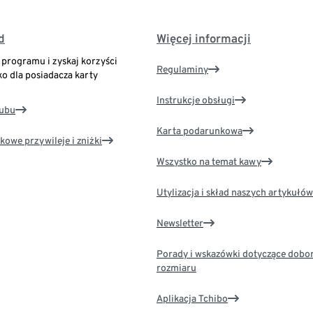
d
Więcej informacji
o programu i zyskaj korzyści
Regulaminy
ko dla posiadacza karty
Instrukcje obsługi
lubu
Karta podarunkowa
kowe przywileje i zniżki
Wszystko na temat kawy
Utylizacja i skład naszych artykułów
Newsletter
Porady i wskazówki dotyczące dobo
rozmiaru
Aplikacja Tchibo