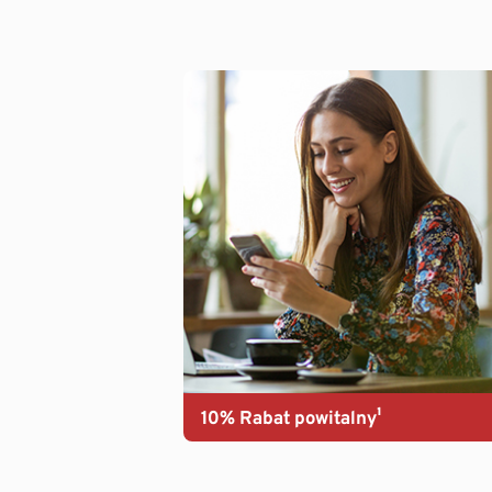
10% Rabat powitalny¹