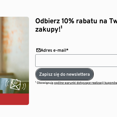
Odbierz 10% rabatu na Tw
zakupy!¹
Adres e-mail*
Zapisz się do newslettera
¹ Obowiązują
ogólne warunki dotyczące realizacji kuponó