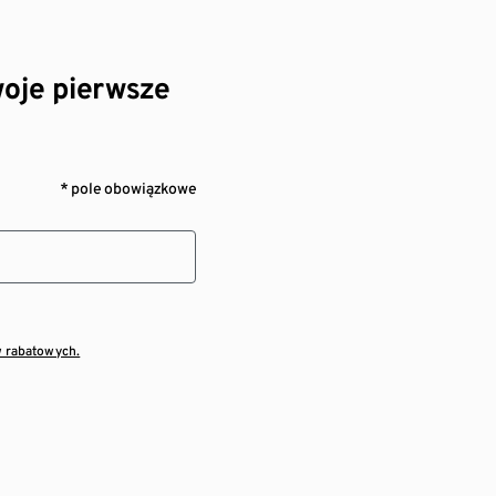
oje pierwsze
* pole obowiązkowe
w rabatowych.