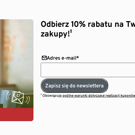
Odbierz 10% rabatu na Tw
zakupy!¹
Adres e-mail*
Zapisz się do newslettera
¹ Obowiązują
ogólne warunki dotyczące realizacji kuponó