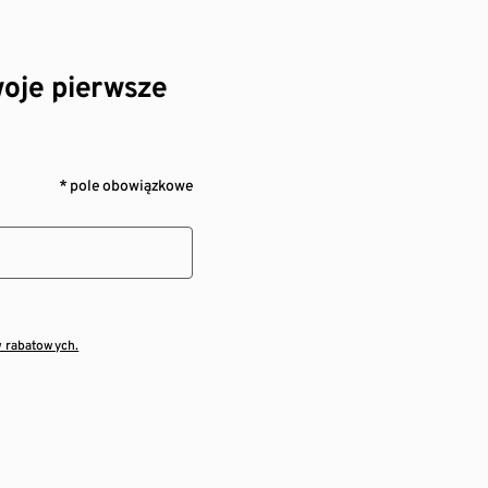
oje pierwsze
* pole obowiązkowe
w rabatowych.