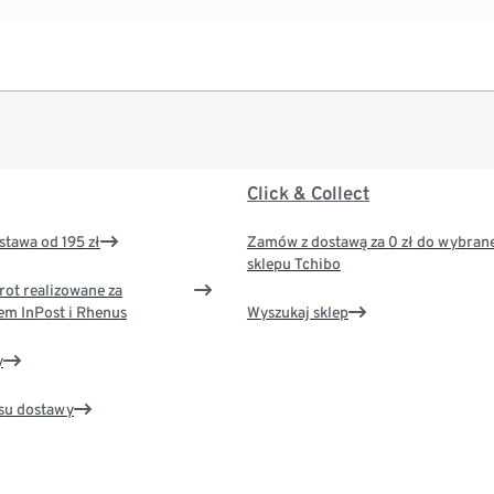
Click & Collect
tawa od 195 zł
Zamów z dostawą za 0 zł do wybran
sklepu Tchibo
rot realizowane za
em InPost i Rhenus
Wyszukaj sklep
y
su dostawy