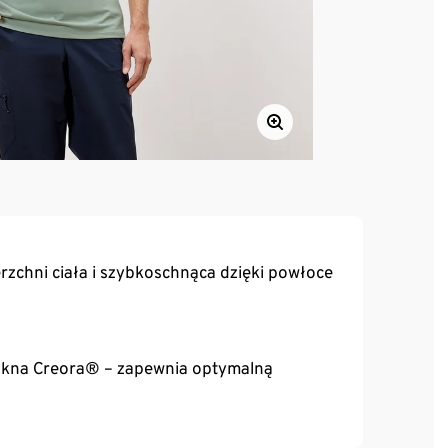
zchni ciała i szybkoschnąca dzięki powłoce
włókna Creora® – zapewnia optymalną