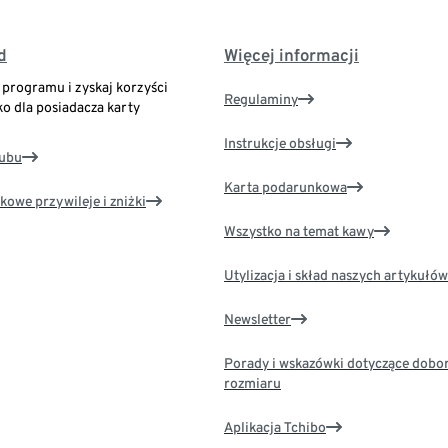
d
Więcej informacji
o programu i zyskaj korzyści
Regulaminy
ko dla posiadacza karty
Instrukcje obsługi
lubu
Karta podarunkowa
kowe przywileje i zniżki
Wszystko na temat kawy
Utylizacja i skład naszych artykułów
Newsletter
Porady i wskazówki dotyczące dobo
rozmiaru
Aplikacja Tchibo