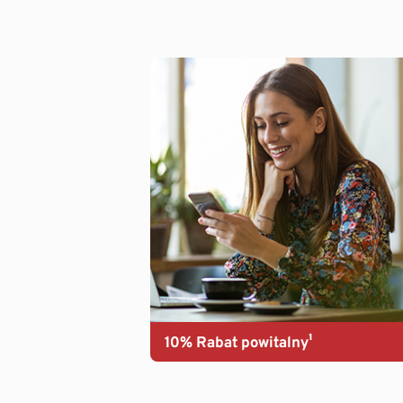
10% Rabat powitalny¹