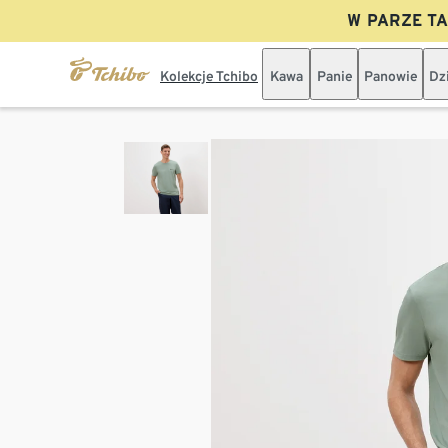
W PARZE TAN
Kolekcje Tchibo
Kawa
Panie
Panowie
Dz