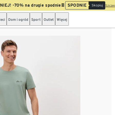
IEJ! -70% na drugie spodnie👖
SPODNIE
Skopiuj
Szczeg
ieci
Dom i ogród
Sport
Outlet
Więcej