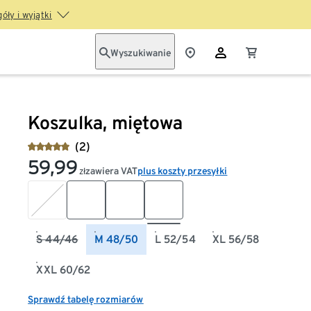
óły i wyjątki
Wyszukiwanie
Koszulka, miętowa
(2)
59,99
zawiera VAT
plus koszty przesyłki
zł
S 44/46
M 48/50
L 52/54
XL 56/58
XXL 60/62
Sprawdź tabelę rozmiarów