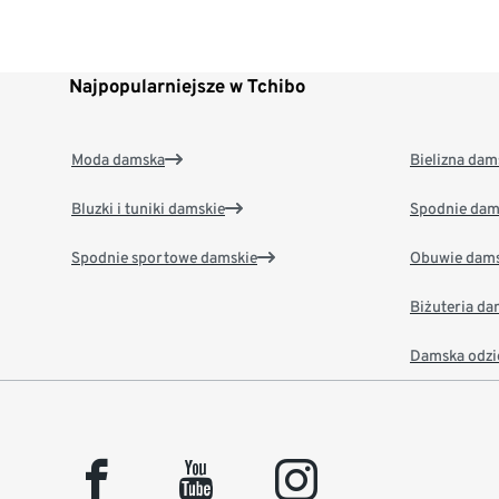
Najpopularniejsze w Tchibo
Moda damska
Bielizna dam
Bluzki i tuniki damskie
Spodnie dam
Spodnie sportowe damskie
Obuwie dams
Biżuteria d
Damska odzi
facebook
youtube
instagram