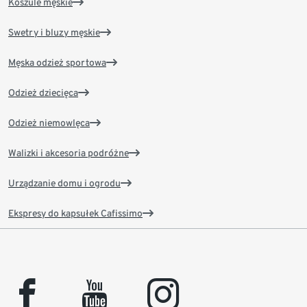
Koszule męskie
Swetry i bluzy męskie
Męska odzież sportowa
Odzież dziecięca
Odzież niemowlęca
Walizki i akcesoria podróżne
Urządzanie domu i ogrodu
Ekspresy do kapsułek Cafissimo
facebook
youtube
instagram