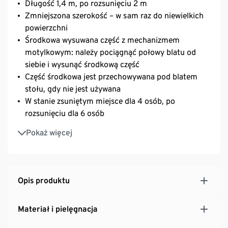
Długość 1,4 m, po rozsunięciu 2 m
Zmniejszona szerokość – w sam raz do niewielkich
powierzchni
Środkowa wysuwana część z mechanizmem
motylkowym: należy pociągnąć połowy blatu od
siebie i wysunąć środkową część
Część środkowa jest przechowywana pod blatem
stołu, gdy nie jest używana
W stanie zsuniętym miejsce dla 4 osób, po
rozsunięciu dla 6 osób
Konstrukcja wykonana z aluminium odpornego na
Pokaż więcej
rdzę, trwała i łatwa w pielęgnacji
Podkładki zabezpieczające podłoże z regulacją
wysokości: stabilne ustawienie także na nierównych
powierzchniach
Opis produktu
Odporny na promieniowanie UV i czynniki
atmosferyczne
Materiał i pielęgnacja
Element naszej kolekcji „Liska”