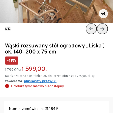
1/12
Wąski rozsuwany stół ogrodowy „Liska”,
ok. 140‒200 x 75 cm
-11%
1 599,00
1 799,00
zł
zł
Najniższa cena z ostatnich 30 dni przed obniżką:
1 799,00
zł
zawiera VAT
plus koszty przesyłki
Produkt tymczasowo niedostępny
Numer zamówienia: 214849