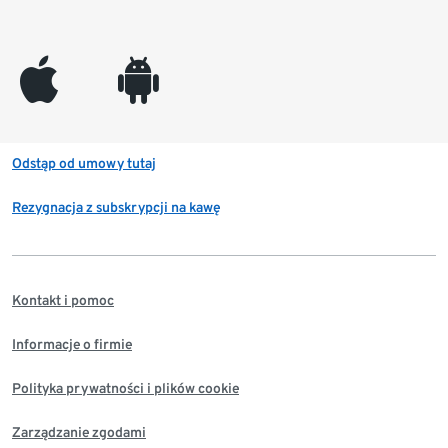
appleinc
android
Odstąp od umowy tutaj
Rezygnacja z subskrypcji na kawę
Kontakt i pomoc
Informacje o firmie
Polityka prywatności i plików cookie
Zarządzanie zgodami