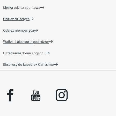
Męska odzież sportowa
Odzież dziecięca
Odzież niemowlęca
Walizki i akcesoria podróżne
Urządzanie domu i ogrodu
Ekspresy do kapsułek Cafissimo
facebook
youtube
instagram