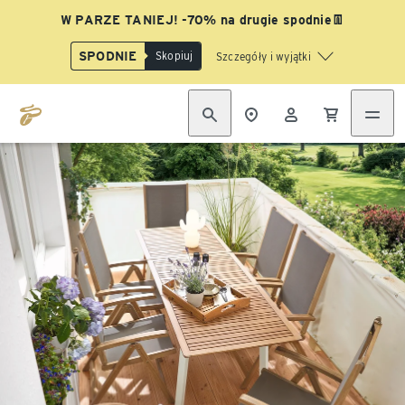
W PARZE TANIEJ! -70% na drugie spodnie👖
SPODNIE
Skopiuj
Szczegóły i wyjątki