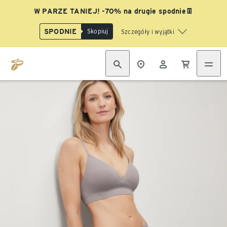
W PARZE TANIEJ! -70% na drugie spodnie👖
SPODNIE
Skopiuj
Szczegóły i wyjątki