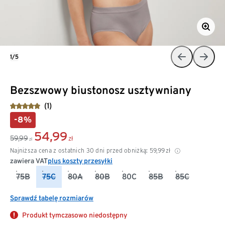
1/5
Bezszwowy biustonosz usztywniany
(1)
-8%
54,99
59,99
zł
zł
Najniższa cena z ostatnich 30 dni przed obniżką:
59,99
zł
zawiera VAT
plus koszty przesyłki
75B
75C
80A
80B
80C
85B
85C
Sprawdź tabelę rozmiarów
Produkt tymczasowo niedostępny