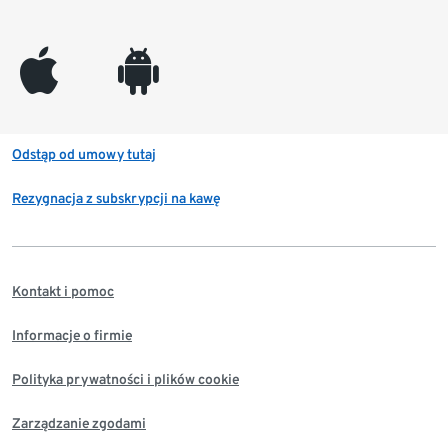
appleinc
android
Odstąp od umowy tutaj
Rezygnacja z subskrypcji na kawę
Kontakt i pomoc
Informacje o firmie
Polityka prywatności i plików cookie
Zarządzanie zgodami