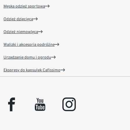
Męska odzież sportowa
Odzież dziecięca
Odzież niemowlęca
Walizki i akcesoria podróżne
Urządzanie domu i ogrodu
Ekspresy do kapsułek Cafissimo
facebook
youtube
instagram