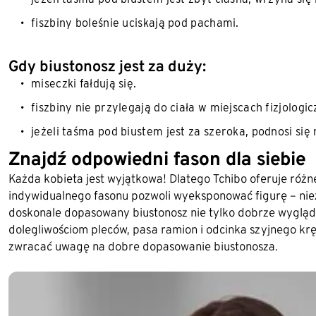
fiszbiny boleśnie uciskają pod pachami.
Gdy biustonosz jest za duży:
miseczki fałdują się.
fiszbiny nie przylegają do ciała w miejscach fizjologi
jeżeli taśma pod biustem jest za szeroka, podnosi się
Znajdź odpowiedni fason dla siebie
Każda kobieta jest wyjątkowa! Dlatego Tchibo oferuje różn
indywidualnego fasonu pozwoli wyeksponować figurę – nie
doskonale dopasowany biustonosz nie tylko dobrze wygląda
dolegliwościom pleców, pasa ramion i odcinka szyjnego kr
zwracać uwagę na dobre dopasowanie biustonosza.
Koniec listy