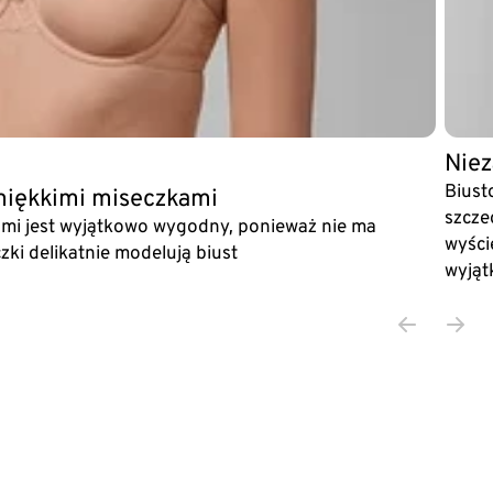
Niez
Biust
 miękkimi miseczkami
szcze
ami jest wyjątkowo wygodny, ponieważ nie ma
wyści
zki delikatnie modelują biust
wyjąt