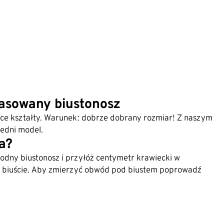
pasowany biustonosz
ce kształty. Warunek: dobrze dobrany rozmiar! Z naszym
edni model.
za?
dny biustonosz i przyłóż centymetr krawiecki w
w biuście. Aby zmierzyć obwód pod biustem poprowadź