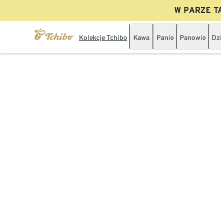
W PARZE TA
Kolekcje Tchibo
Kawa
Panie
Panowie
Dz