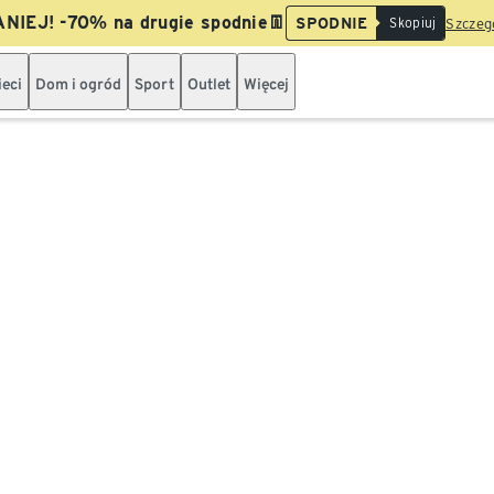
NIEJ! -70% na drugie spodnie👖
SPODNIE
Skopiuj
Szczegó
ieci
Dom i ogród
Sport
Outlet
Więcej