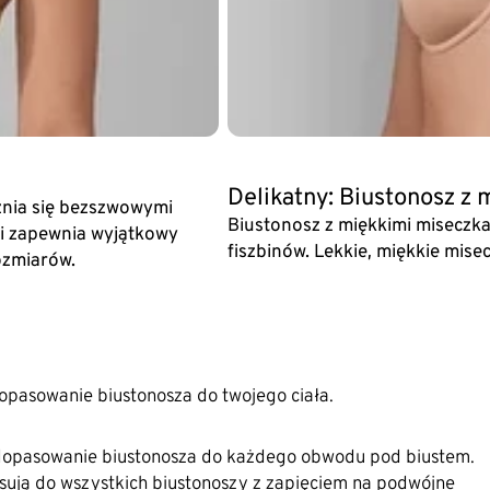
Delikatny: Biustonosz z
żnia się bezszwowymi
Biustonosz z miękkimi miseczk
 i zapewnia wyjątkowy
fiszbinów. Lekkie, miękkie misec
ozmiarów.
opasowanie biustonosza do twojego ciała.
dopasowanie biustonosza do każdego obwodu pod biustem.
asują do wszystkich biustonoszy z zapięciem na podwójne