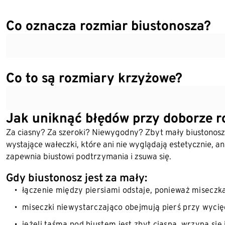
Co oznacza rozmiar biustonosza?
Co to są rozmiary krzyżowe?
Jak uniknąć błędów przy doborze r
Za ciasny? Za szeroki? Niewygodny? Zbyt mały biustonosz w
wystające wałeczki, które ani nie wyglądają estetycznie, an
zapewnia biustowi podtrzymania i zsuwa się.
Gdy biustonosz jest za mały:
łączenie między piersiami odstaje, ponieważ miseczka
miseczki niewystarczająco obejmują pierś przy wycięc
jeżeli taśma pod biustem jest zbyt ciasna, wrzyna się 