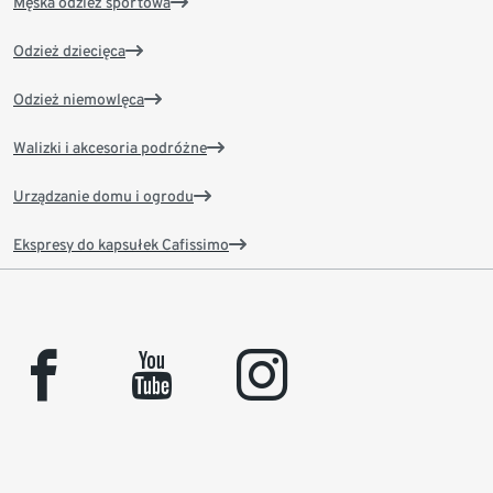
Męska odzież sportowa
Odzież dziecięca
Odzież niemowlęca
Walizki i akcesoria podróżne
Urządzanie domu i ogrodu
Ekspresy do kapsułek Cafissimo
facebook
youtube
instagram