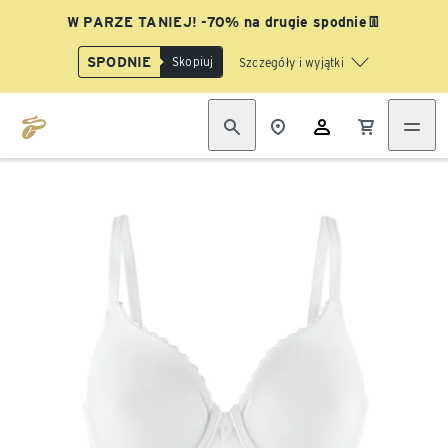
W PARZE TANIEJ! -70% na drugie spodnie👖
SPODNIE
Skopiuj
Szczegóły i wyjątki