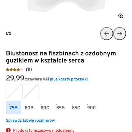
1/2
Biustonosz na fiszbinach z ozdobnym
guzikiem w kształcie serca
(11)
29,99
zawiera VAT
plus koszty przesyłki
zł
75B
80B
80C
85B
85C
90C
Sprawdź tabelę rozmiarów
Produkt tymczasowo niedostępny