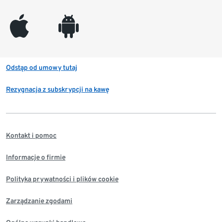
appleinc
android
Odstąp od umowy tutaj
Rezygnacja z subskrypcji na kawę
Kontakt i pomoc
Informacje o firmie
Polityka prywatności i plików cookie
Zarządzanie zgodami