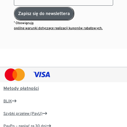
Zapisz się do newslettera
¹ Obowiązują
ogólne warunki dotyczące realizacji kuponów rabatowych.
Metody płatności
BLIK
Szybki przelew (PayU)
PayPo – zapłać za 30 dni