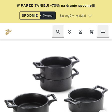
W PARZE TANIEJ! -70% na drugie spodnie👖
SPODNIE
Skopiuj
Szczegóły i wyjątki