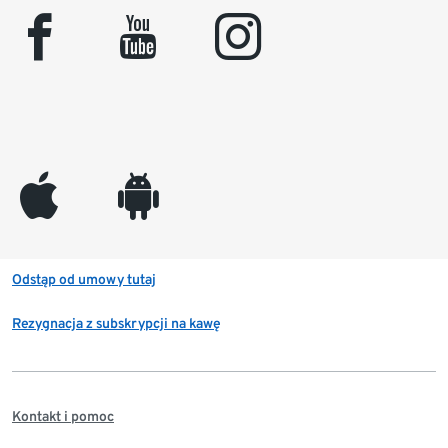
facebook
youtube
instagram
appleinc
android
Odstąp od umowy tutaj
Rezygnacja z subskrypcji na kawę
Kontakt i pomoc