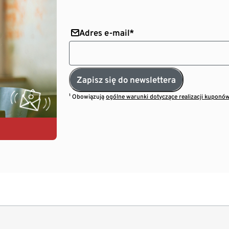
Adres e-mail*
Zapisz się do newslettera
¹ Obowiązują
ogólne warunki dotyczące realizacji kuponó