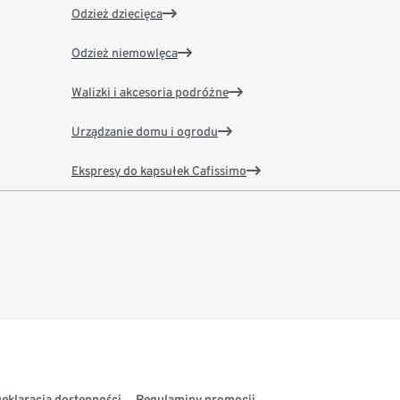
Odzież dziecięca
Odzież niemowlęca
Walizki i akcesoria podróżne
Urządzanie domu i ogrodu
Ekspresy do kapsułek Cafissimo
eklaracja dostępności
Regulaminy promocji