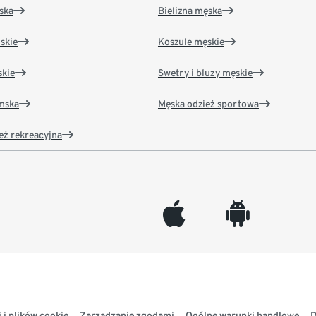
ska
Bielizna męska
skie
Koszule męskie
kie
Swetry i bluzy męskie
amska
Męska odzież sportowa
eż rekreacyjna
appleinc
android
 i plików cookie
Zarządzanie zgodami
Ogólne warunki handlowe
D