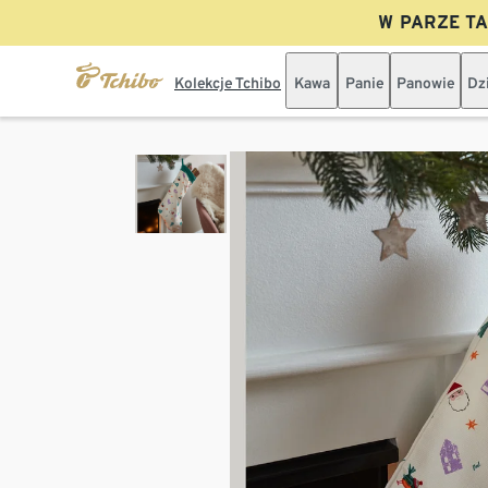
W PARZE TAN
Kolekcje Tchibo
Kawa
Panie
Panowie
Dz