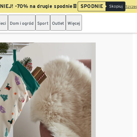
IEJ! -70% na drugie spodnie👖
SPODNIE
Skopiuj
Szczeg
ieci
Dom i ogród
Sport
Outlet
Więcej