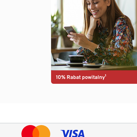
10% Rabat powitalny¹