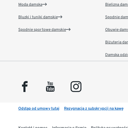
Moda damska
Bielizna dam
Bluzki i tuniki damskie
Spodnie dam
Spodnie sportowe damskie
Obuwie dams
Biżuteria d
Damska odzi
facebook
youtube
instagram
Odstąp od umowy tutaj
Rezygnacja z subskrypcji na kawę
Kontakt i pomoc
Informacje o firmie
Polityka prywatności