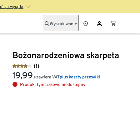
óły i wyjątki
Wyszukiwanie
Bożonarodzeniowa skarpeta
(1)
19,99
zawiera VAT
plus koszty przesyłki
zł
Produkt tymczasowo niedostępny