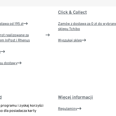
Click & Collect
tawa od 195 zł
Zamów z dostawą za 0 zł do wybran
sklepu Tchibo
rot realizowane za
em InPost i Rhenus
Wyszukaj sklep
y
su dostawy
d
Więcej informacji
o programu i zyskaj korzyści
Regulaminy
ko dla posiadacza karty