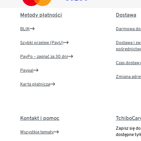
Metody płatności
Dostawa
BLIK
Darmowa dos
Szybki przelew (PayU)
Dostawa i zw
pośrednictw
PayPo – zapłać za 30 dni
Czas dostaw
Paypal
Zmiana adre
Karta płatnicza
Kontakt i pomoc
TchiboCar
Zapisz się d
Wszystkie tematy
dostępne tyl