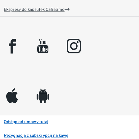
Ekspresy do kapsułek Cafissimo
facebook
youtube
instagram
appleinc
android
Odstąp od umowy tutaj
Rezygnacja z subskrypcji na kawę