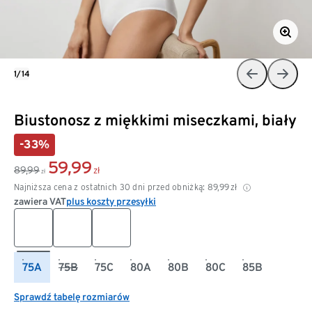
1/14
Biustonosz z miękkimi miseczkami, biały
-33%
59,99
89,99
zł
zł
Najniższa cena z ostatnich 30 dni przed obniżką:
89,99
zł
zawiera VAT
plus koszty przesyłki
75A
75B
75C
80A
80B
80C
85B
Sprawdź tabelę rozmiarów