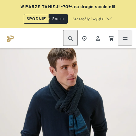
W PARZE TANIEJ! -70% na drugie spodnie👖
SPODNIE
Skopiuj
Szczegóły i wyjątki