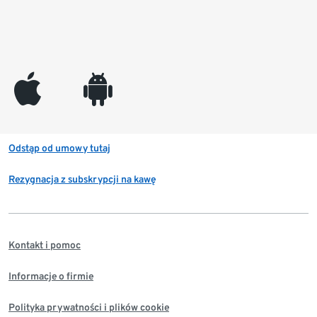
appleinc
android
Odstąp od umowy tutaj
Rezygnacja z subskrypcji na kawę
Kontakt i pomoc
Informacje o firmie
Polityka prywatności i plików cookie