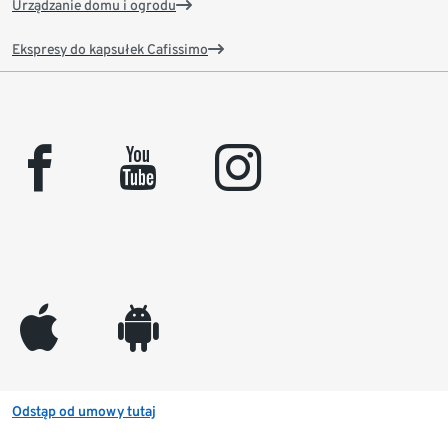
Urządzanie domu i ogrodu
Ekspresy do kapsułek Cafissimo
facebook
youtube
instagram
appleinc
android
Odstąp od umowy tutaj