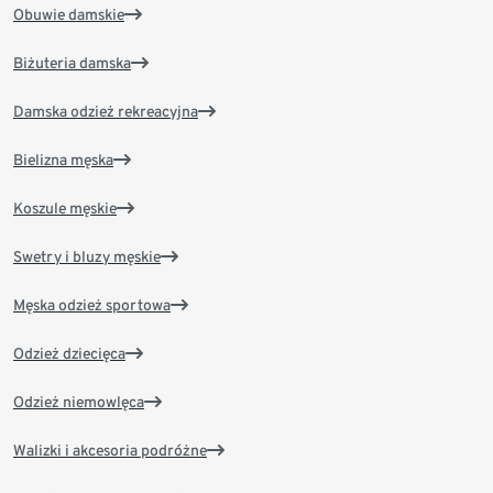
Obuwie damskie
Biżuteria damska
Damska odzież rekreacyjna
Bielizna męska
Koszule męskie
Swetry i bluzy męskie
Męska odzież sportowa
Odzież dziecięca
Odzież niemowlęca
Walizki i akcesoria podróżne