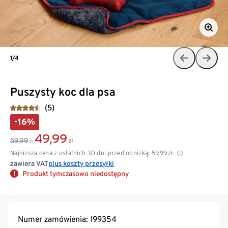
1/4
Puszysty koc dla psa
(5)
-16%
49,99
59,99
zł
zł
Najniższa cena z ostatnich 30 dni przed obniżką:
59,99
zł
zawiera VAT
plus koszty przesyłki
Produkt tymczasowo niedostępny
Numer zamówienia: 199354