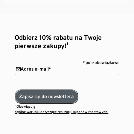
Odbierz 10% rabatu na Twoje
pierwsze zakupy!¹
* pole obowiązkowe
Adres e-mail*
Zapisz się do newslettera
¹ Obowiązują
ogólne warunki dotyczące realizacji kuponów rabatowych.