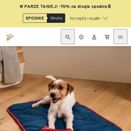
W PARZE TANIEJ! -70% na drugie spodnie👖
SPODNIE
Skopiuj
Szczegóły i wyjątki