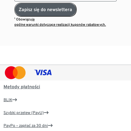
Zapisz się do newslettera
¹ Obowiązują
ogólne warunki dotyczące realizacji kuponów rabatowych.
Metody płatności
BLIK
Szybki przelew (PayU)
PayPo – zapłać za 30 dni