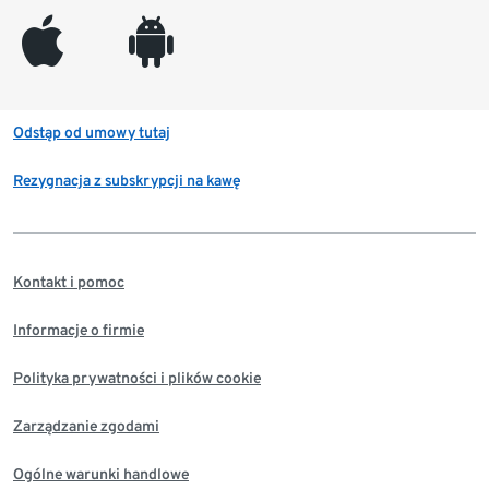
appleinc
android
Odstąp od umowy tutaj
Rezygnacja z subskrypcji na kawę
Kontakt i pomoc
Informacje o firmie
Polityka prywatności i plików cookie
Zarządzanie zgodami
Ogólne warunki handlowe