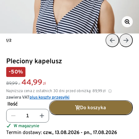
1/2
Pleciony kapelusz
-50%
44,99
89,99
zł
zł
Najniższa cena z ostatnich 30 dni przed obniżką:
89,99
zł
zawiera VAT
plus koszty przesyłki
Ilość
Do koszyka
W magazynie
Termin dostawy:
czw., 13.08.2026 - pn., 17.08.2026