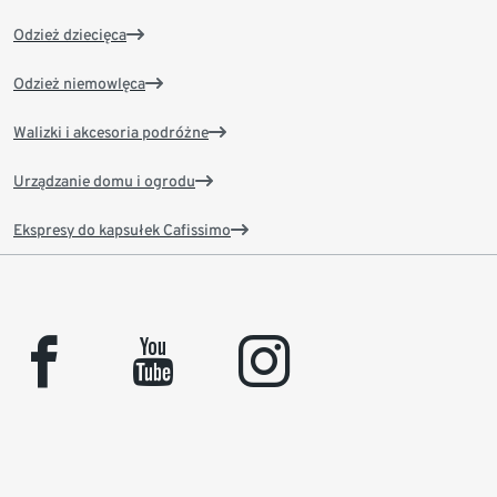
Odzież dziecięca
Odzież niemowlęca
Walizki i akcesoria podróżne
Urządzanie domu i ogrodu
Ekspresy do kapsułek Cafissimo
facebook
youtube
instagram