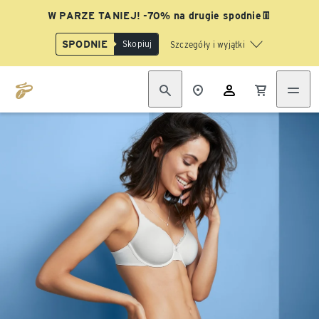
W PARZE TANIEJ! -70% na drugie spodnie👖
SPODNIE
Skopiuj
Szczegóły i wyjątki