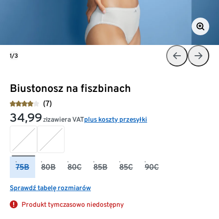
1/3
Biustonosz na fiszbinach
(7)
34,99
zawiera VAT
plus koszty przesyłki
zł
75B
80B
80C
85B
85C
90C
Sprawdź tabelę rozmiarów
Produkt tymczasowo niedostępny