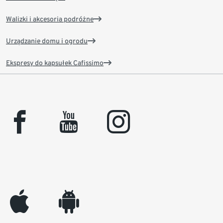
Walizki i akcesoria podróżne
Urządzanie domu i ogrodu
Ekspresy do kapsułek Cafissimo
facebook
youtube
instagram
appleinc
android