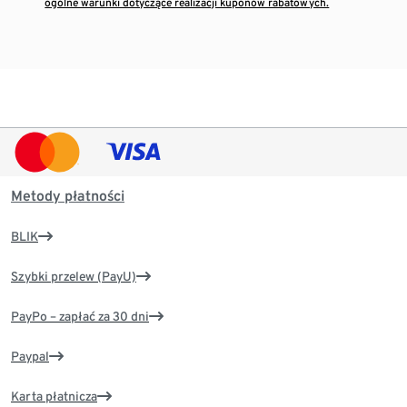
ogólne warunki dotyczące realizacji kuponów rabatowych.
Metody płatności
BLIK
Szybki przelew (PayU)
PayPo – zapłać za 30 dni
Paypal
Karta płatnicza