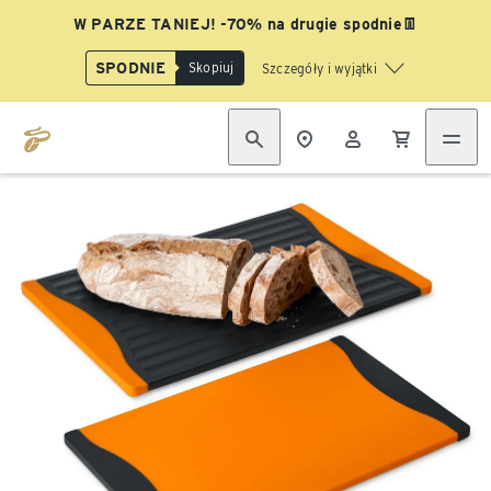
W PARZE TANIEJ! -70% na drugie spodnie👖
SPODNIE
Skopiuj
Szczegóły i wyjątki