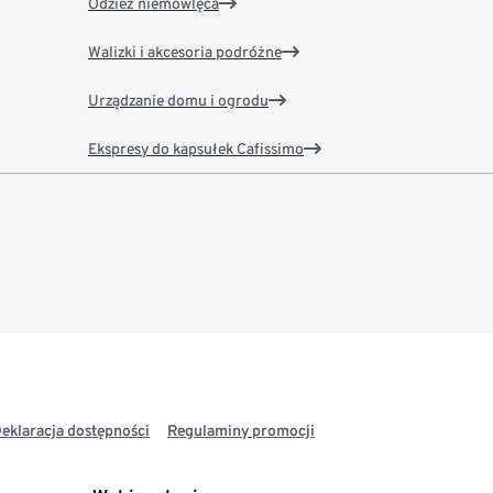
Odzież niemowlęca
Walizki i akcesoria podróżne
Urządzanie domu i ogrodu
Ekspresy do kapsułek Cafissimo
eklaracja dostępności
Regulaminy promocji