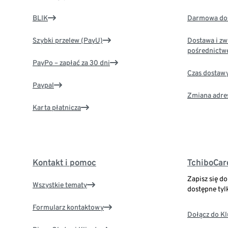
BLIK
Darmowa dos
Szybki przelew (PayU)
Dostawa i zw
pośrednictw
PayPo – zapłać za 30 dni
Czas dostaw
Paypal
Zmiana adre
Karta płatnicza
Kontakt i pomoc
TchiboCar
Zapisz się d
Wszystkie tematy
dostępne tyl
Formularz kontaktowy
Dołącz do K