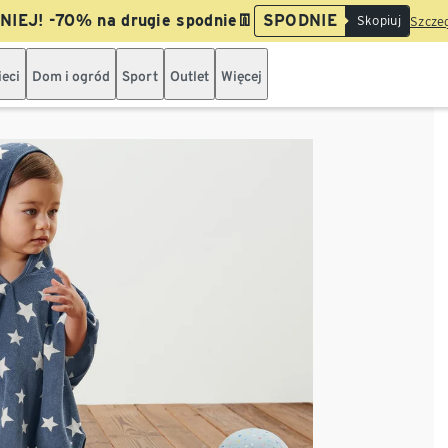
IEJ! -70% na drugie spodnie👖
SPODNIE
Skopiuj
Szczeg
ieci
Dom i ogród
Sport
Outlet
Więcej