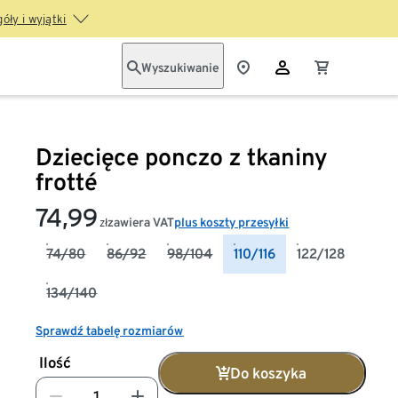
óły i wyjątki
Wyszukiwanie
Dziecięce ponczo z tkaniny
frotté
74,99
zawiera VAT
plus koszty przesyłki
zł
74/80
86/92
98/104
110/116
122/128
134/140
Sprawdź tabelę rozmiarów
Ilość
Do koszyka