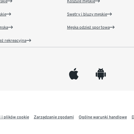
skie
Koszule męskie
kie
Swetry i bluzy męskie
amska
Męska odzież sportowa
eż rekreacyjna
appleinc
android
 i plików cookie
Zarządzanie zgodami
Ogólne warunki handlowe
D