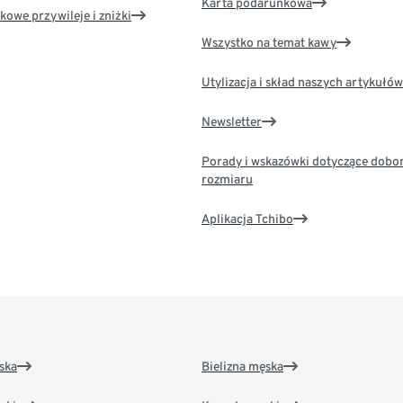
Karta podarunkowa
kowe przywileje i zniżki
Wszystko na temat kawy
Utylizacja i skład naszych artykułów
Newsletter
Porady i wskazówki dotyczące dobo
rozmiaru
Aplikacja Tchibo
ska
Bielizna męska