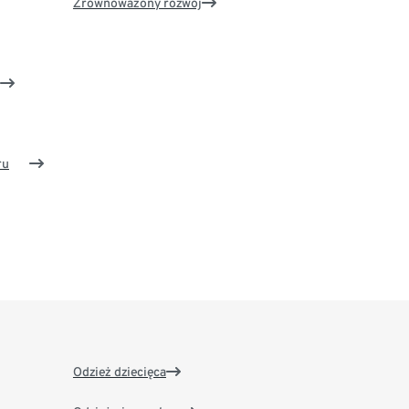
Zrównoważony rozwój
ru
Odzież dziecięca