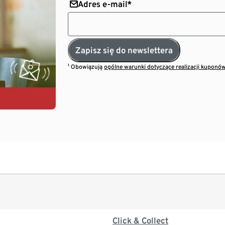
Adres e-mail*
Zapisz się do newslettera
¹ Obowiązują
ogólne warunki dotyczące realizacji kuponó
Click & Collect