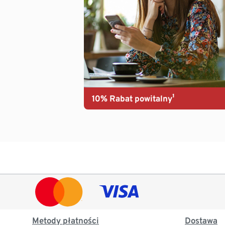
10% Rabat powitalny¹
Metody płatności
Dostawa