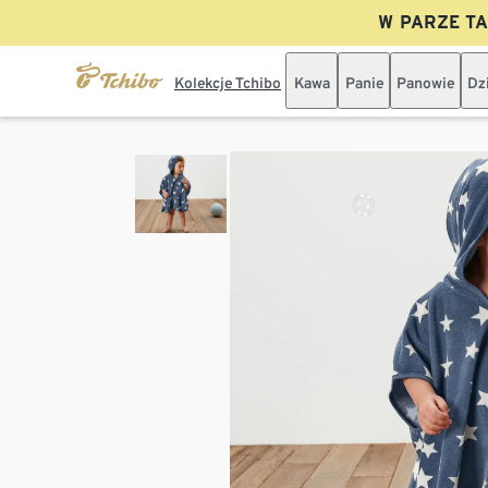
W PARZE TAN
Kolekcje Tchibo
Kawa
Panie
Panowie
Dz