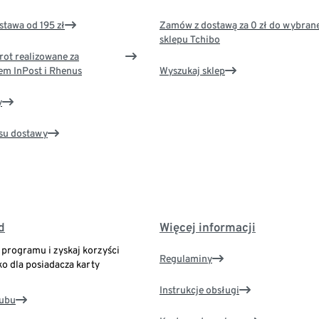
tawa od 195 zł
Zamów z dostawą za 0 zł do wybran
sklepu Tchibo
rot realizowane za
em InPost i Rhenus
Wyszukaj sklep
y
su dostawy
d
Więcej informacji
o programu i zyskaj korzyści
Regulaminy
ko dla posiadacza karty
Instrukcje obsługi
lubu