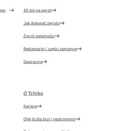
ego
30 dni na zwrot
Jak dokonać zwrotu
Zwrot należności
Reklamacje / części zamienne
Gwarancja
O Tchibo
Kariera
Oferta dla biur i gastronomii