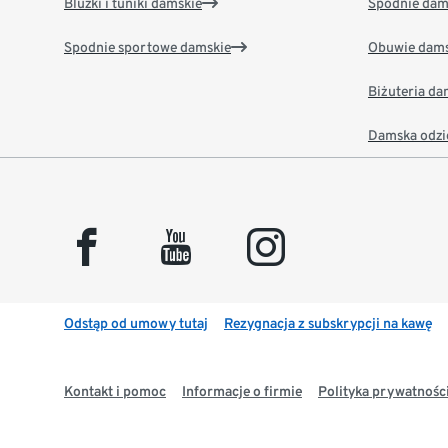
Bluzki i tuniki damskie
Spodnie dam
Spodnie sportowe damskie
Obuwie dams
Biżuteria d
Damska odzi
facebook
youtube
instagram
Odstąp od umowy tutaj
Rezygnacja z subskrypcji na kawę
Kontakt i pomoc
Informacje o firmie
Polityka prywatności