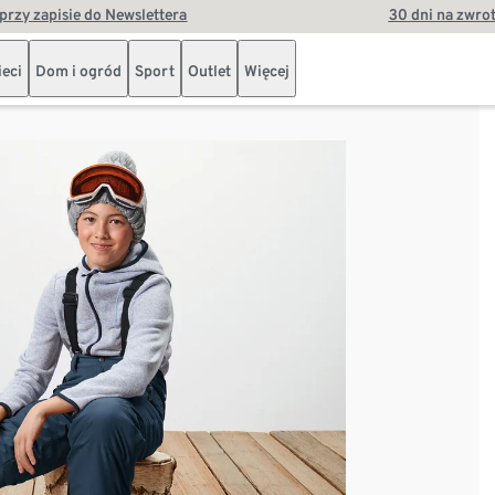
przy zapisie do Newslettera
30 dni na zwro
ieci
Dom i ogród
Sport
Outlet
Więcej