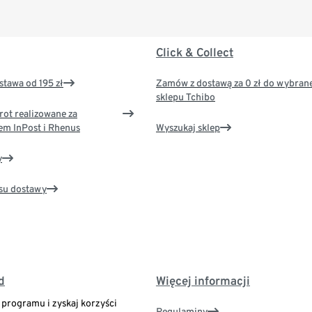
Click & Collect
tawa od 195 zł
Zamów z dostawą za 0 zł do wybran
sklepu Tchibo
rot realizowane za
em InPost i Rhenus
Wyszukaj sklep
y
su dostawy
d
Więcej informacji
o programu i zyskaj korzyści
Regulaminy