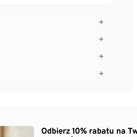
 ułatwiające wkładanie i zdejmowanie
k
wym gumowaniem
 na zamek błyskawiczny
Odbierz 10% rabatu na Tw