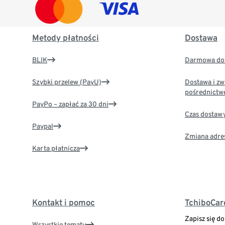
Metody płatności
Dostawa
BLIK
Darmowa dos
Szybki przelew (PayU)
Dostawa i zw
pośrednictw
PayPo – zapłać za 30 dni
Czas dostaw
Paypal
Zmiana adre
Karta płatnicza
Kontakt i pomoc
TchiboCar
Zapisz się d
Wszystkie tematy