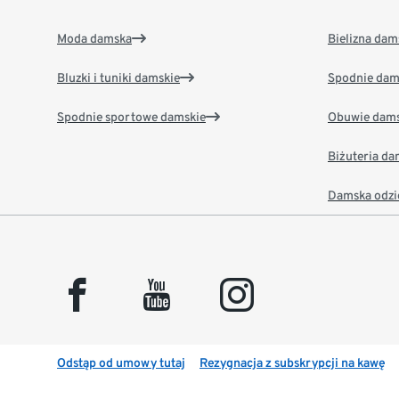
Moda damska
Bielizna dam
Bluzki i tuniki damskie
Spodnie dam
Spodnie sportowe damskie
Obuwie dams
Biżuteria d
Damska odzi
facebook
youtube
instagram
Odstąp od umowy tutaj
Rezygnacja z subskrypcji na kawę