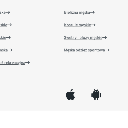
ska
Bielizna męska
skie
Koszule męskie
kie
Swetry i bluzy męskie
amska
Męska odzież sportowa
eż rekreacyjna
appleinc
android