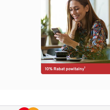
10% Rabat powitalny¹