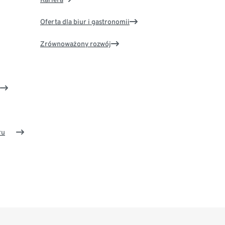
Oferta dla biur i gastronomii
Zrównoważony rozwój
ru