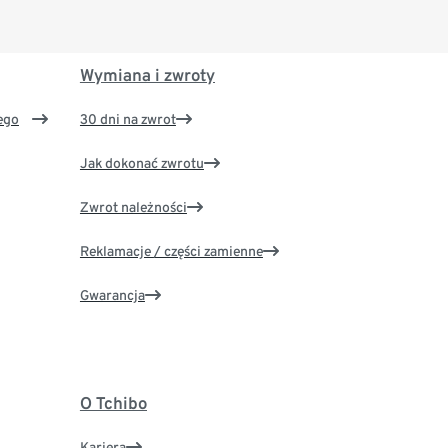
Wymiana i zwroty
ego
30 dni na zwrot
Jak dokonać zwrotu
Zwrot należności
Reklamacje / części zamienne
Gwarancja
O Tchibo
Kariera