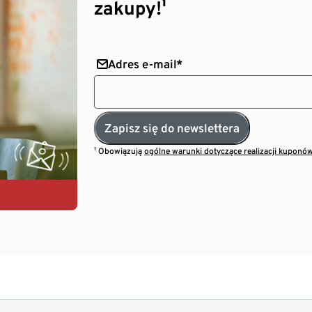
zakupy!¹
Adres e-mail*
Zapisz się do newslettera
¹ Obowiązują
ogólne warunki dotyczące realizacji kuponó