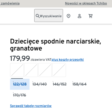
t zamówienia
Nowości w sklepach Tchibo
Wyszukiwanie
Dziecięce spodnie narciarskie,
granatowe
179,99
zawiera VAT
plus koszty przesyłki
zł
122/128
134/140
146/152
158/164
170/176
Sprawdź tabelę rozmiarów