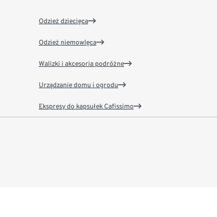
Odzież dziecięca
Odzież niemowlęca
Walizki i akcesoria podróżne
Urządzanie domu i ogrodu
Ekspresy do kapsułek Cafissimo