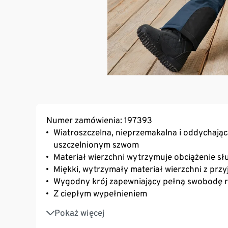
Numer zamówienia: 197393
Wiatroszczelna, nieprzemakalna i oddychając
uszczelnionym szwom
Materiał wierzchni wytrzymuje obciążenie 
Miękki, wytrzymały materiał wierzchni z prz
Wygodny krój zapewniający pełną swobodę 
Z ciepłym wypełnieniem
Podwyższony stan w partii nerek
Pokaż więcej
Regulowane, elastyczne i odpinane szelki