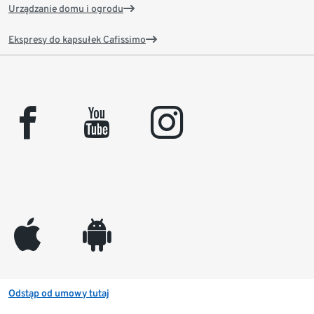
Urządzanie domu i ogrodu
Ekspresy do kapsułek Cafissimo
facebook
youtube
instagram
appleinc
android
Odstąp od umowy tutaj