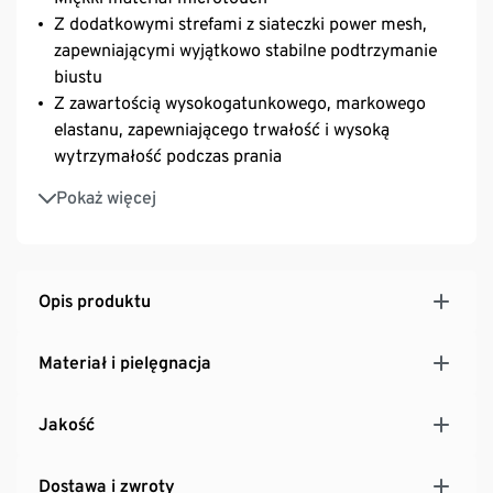
Z dodatkowymi strefami z siateczki power mesh,
zapewniającymi wyjątkowo stabilne podtrzymanie
biustu
Z zawartością wysokogatunkowego, markowego
elastanu, zapewniającego trwałość i wysoką
wytrzymałość podczas prania
Regulowane ramiączka
Pokaż więcej
Zapięcie na haftki SoftSeal® z trzystopniową
regulacją
Z dekoracyjną kokardką
Opis produktu
Materiał i pielęgnacja
Jakość
Dostawa i zwroty