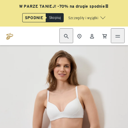
W PARZE TANIEJ! -70% na drugie spodnie👖
SPODNIE
Skopiuj
Szczegóły i wyjątki