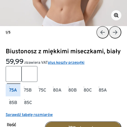
1/5
Biustonosz z miękkimi miseczkami, biały
59,99
zawiera VAT
plus koszty przesyłki
zł
75A
75B
75C
80A
80B
80C
85A
85B
85C
Sprawdź tabelę rozmiarów
Ilość