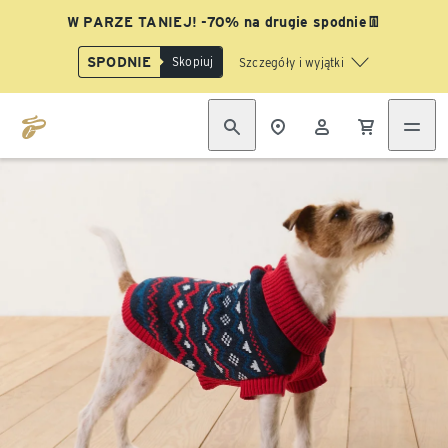
W PARZE TANIEJ! -70% na drugie spodnie👖
SPODNIE
Skopiuj
Szczegóły i wyjątki