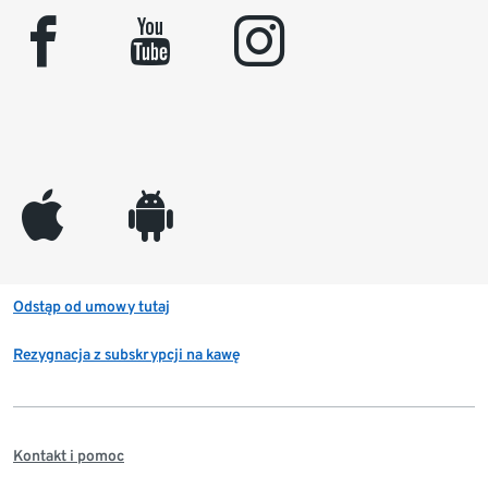
facebook
youtube
instagram
appleinc
android
Odstąp od umowy tutaj
Rezygnacja z subskrypcji na kawę
Kontakt i pomoc