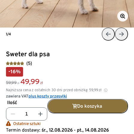
1/4
Sweter dla psa
(5)
-16%
49,99
59,99
zł
zł
Najniższa cena z ostatnich 30 dni przed obniżką:
59,99
zł
zawiera VAT
plus koszty przesyłki
Ilość
Do koszyka
Ostatnie sztuki
Termin dostawy:
śr., 12.08.2026 - pt., 14.08.2026