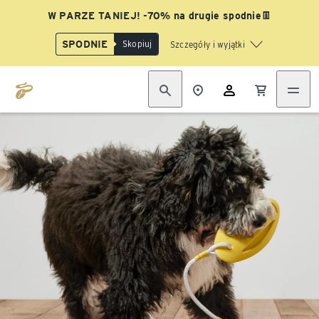
W PARZE TANIEJ! -70% na drugie spodnie👖
SPODNIE
Skopiuj
Szczegóły i wyjątki