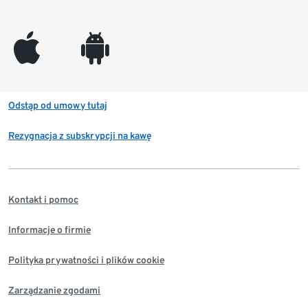
appleinc
android
Odstąp od umowy tutaj
Rezygnacja z subskrypcji na kawę
Kontakt i pomoc
Informacje o firmie
Polityka prywatności i plików cookie
Zarządzanie zgodami