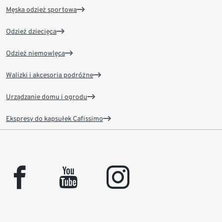
Męska odzież sportowa
Odzież dziecięca
Odzież niemowlęca
Walizki i akcesoria podróżne
Urządzanie domu i ogrodu
Ekspresy do kapsułek Cafissimo
facebook
youtube
instagram