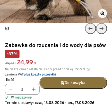
1/2
Zabawka do rzucania i do wody dla psów
-37%
24,99
39,99
zł
zł
Najniższa cena z ostatnich 30 dni przed obniżką:
39,99
zł
zawiera VAT
plus koszty przesyłki
Ilość
Do koszyka
W magazynie
Termin dostawy:
czw., 13.08.2026 - pn., 17.08.2026