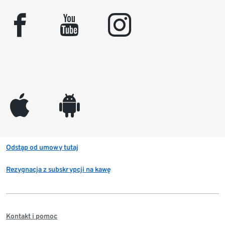
facebook
youtube
instagram
appleinc
android
Odstąp od umowy tutaj
Rezygnacja z subskrypcji na kawę
Kontakt i pomoc