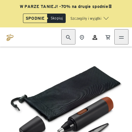
W PARZE TANIEJ! -70% na drugie spodnie👖
SPODNIE
Skopiuj
Szczegóły i wyjątki