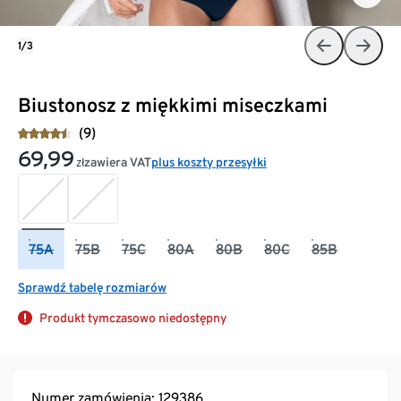
1/3
Biustonosz z miękkimi miseczkami
(9)
69,99
zawiera VAT
plus koszty przesyłki
zł
75A
75B
75C
80A
80B
80C
85B
Sprawdź tabelę rozmiarów
Produkt tymczasowo niedostępny
Numer zamówienia: 129386