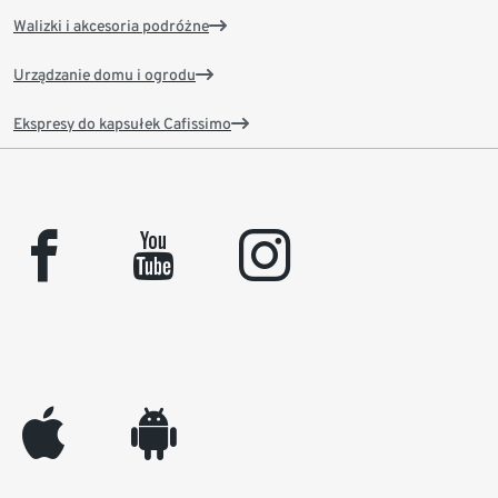
Walizki i akcesoria podróżne
Urządzanie domu i ogrodu
Ekspresy do kapsułek Cafissimo
facebook
youtube
instagram
appleinc
android