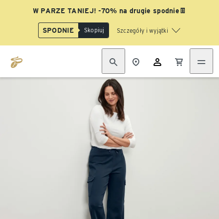
W PARZE TANIEJ! -70% na drugie spodnie👖
SPODNIE
Skopiuj
Szczegóły i wyjątki