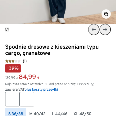
1/4
Spodnie dresowe z kieszeniami typu
cargo, granatowe
(1)
-39%
84,99
139,99
zł
zł
Najniższa cena z ostatnich 30 dni przed obniżką:
139,99
zł
zawiera VAT
plus koszty przesyłki
S 36/38
M 40/42
L 44/46
XL 48/50