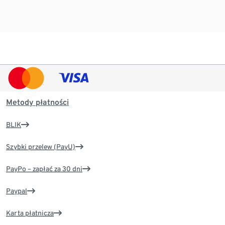
Metody płatności
BLIK
Szybki przelew (PayU)
PayPo – zapłać za 30 dni
Paypal
Karta płatnicza