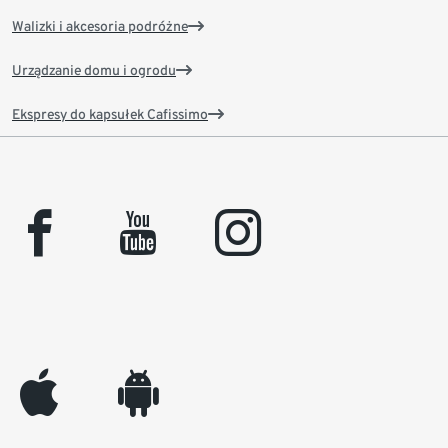
Walizki i akcesoria podróżne
Urządzanie domu i ogrodu
Ekspresy do kapsułek Cafissimo
facebook
youtube
instagram
appleinc
android