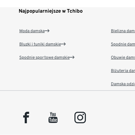
Najpopularniejsze w Tchibo
Moda damska
Bielizna dam
Bluzki i tuniki damskie
Spodnie dam
Spodnie sportowe damskie
Obuwie dams
Biżuteria d
Damska odzi
facebook
youtube
instagram