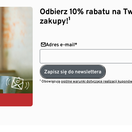
Odbierz 10% rabatu na Tw
zakupy!¹
Adres e-mail*
Zapisz się do newslettera
¹ Obowiązują
ogólne warunki dotyczące realizacji kuponó