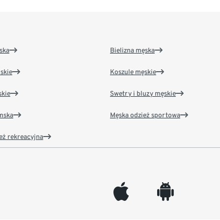
ska
Bielizna męska
skie
Koszule męskie
kie
Swetry i bluzy męskie
amska
Męska odzież sportowa
eż rekreacyjna
appleinc
android