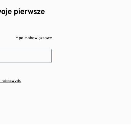
oje pierwsze
* pole obowiązkowe
w rabatowych.