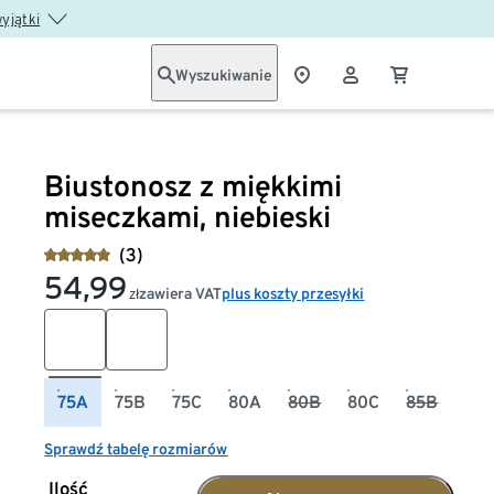
wyjątki
Wyszukiwanie
Biustonosz z miękkimi
miseczkami, niebieski
(3)
54,99
zawiera VAT
plus koszty przesyłki
zł
75A
75B
75C
80A
80B
80C
85B
Sprawdź tabelę rozmiarów
Ilość