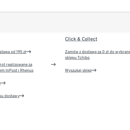
Click & Collect
tawa od 195 zł
Zamów z dostawą za 0 zł do wybran
sklepu Tchibo
rot realizowane za
em InPost i Rhenus
Wyszukaj sklep
y
su dostawy