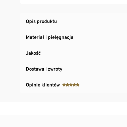
Regulowane ramiączka
Zapięcie na haftki SoftSeal® z trzystopniową
Opis produktu
Materiał i pielęgnacja
Jakość
Dostawa i zwroty
Opinie klientów