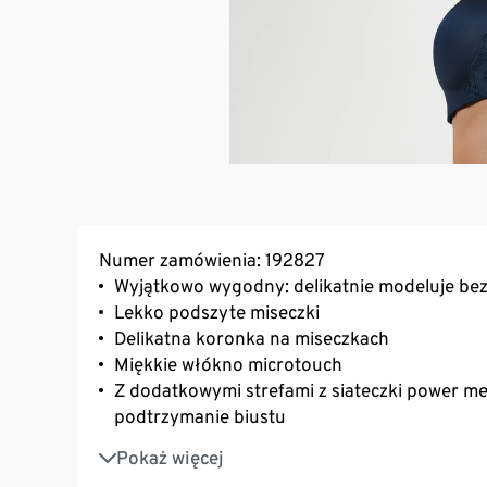
Numer zamówienia: 192827
Wyjątkowo wygodny: delikatnie modeluje bez 
Lekko podszyte miseczki
Delikatna koronka na miseczkach
Miękkie włókno microtouch
Z dodatkowymi strefami z siateczki power me
podtrzymanie biustu
Z zawartością wysokogatunkowego, markoweg
Pokaż więcej
wysoką wytrzymałość podczas prania