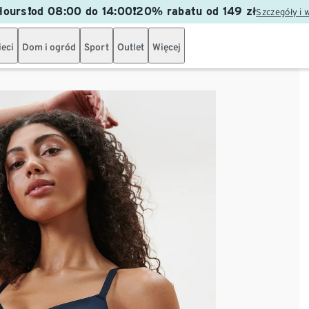
ours❗od 08:00 do 14:00❗20% rabatu od 149 zł
Szczegóły i 
ieci
Dom i ogród
Sport
Outlet
Więcej