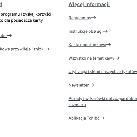
d
Więcej informacji
o programu i zyskaj korzyści
Regulaminy
ko dla posiadacza karty
Instrukcje obsługi
lubu
Karta podarunkowa
kowe przywileje i zniżki
Wszystko na temat kawy
Utylizacja i skład naszych artykułów
Newsletter
Porady i wskazówki dotyczące dobo
rozmiaru
Aplikacja Tchibo