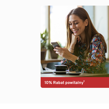
10% Rabat powitalny¹