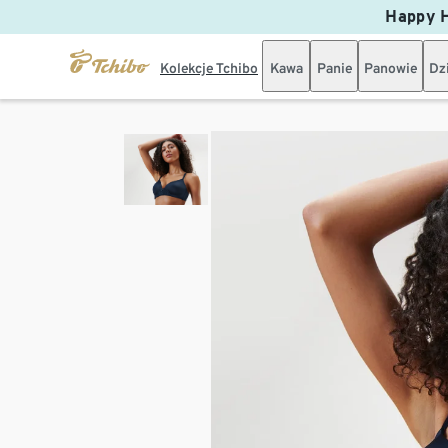
Happy H
Kolekcje Tchibo
Kawa
Panie
Panowie
Dz