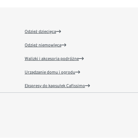
Odzież dziecięca
Odzież niemowlęca
Walizki i akcesoria podróżne
Urządzanie domu i ogrodu
Ekspresy do kapsułek Cafissimo