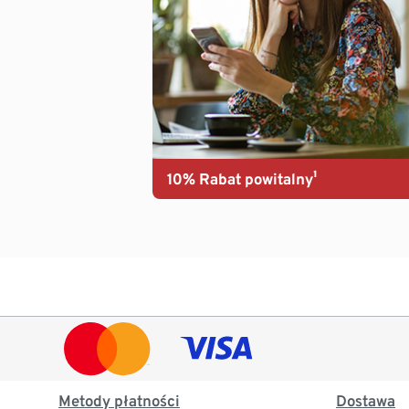
10% Rabat powitalny¹
Metody płatności
Dostawa