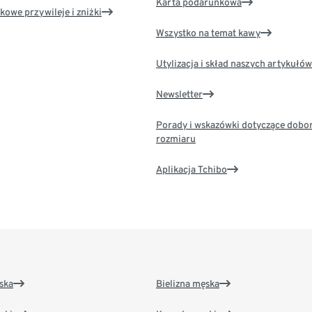
Karta podarunkowa
kowe przywileje i zniżki
Wszystko na temat kawy
Utylizacja i skład naszych artykułów
Newsletter
Porady i wskazówki dotyczące dobo
rozmiaru
Aplikacja Tchibo
ska
Bielizna męska