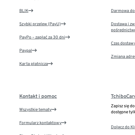
BLIK
Darmowa dos
Szybki przelew (PayU)
Dostawa i zw
pośrednictw
PayPo – zapłać za 30 dni
Czas dostaw
Paypal
Zmiana adre
Karta płatnicza
Kontakt i pomoc
TchiboCar
Zapisz się d
Wszystkie tematy
dostępne tyl
Formularz kontaktowy
Dołącz do K