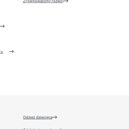
Zrównoważony rozwój
ru
Odzież dziecięca