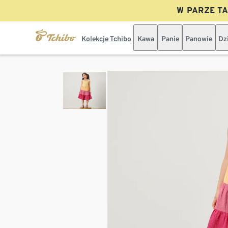
W PARZE TAN
Kolekcje Tchibo
Kawa
Panie
Panowie
Dz