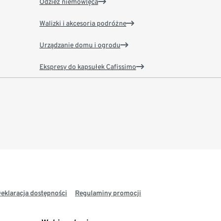
Odzież niemowlęca
Walizki i akcesoria podróżne
Urządzanie domu i ogrodu
Ekspresy do kapsułek Cafissimo
eklaracja dostępności
Regulaminy promocji