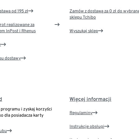
tawa od 195 zł
Zamów z dostawą za 0 zł do wybran
sklepu Tchibo
rot realizowane za
em InPost i Rhenus
Wyszukaj sklep
y
su dostawy
d
Więcej informacji
o programu i zyskaj korzyści
Regulaminy
ko dla posiadacza karty
Instrukcje obsługi
lubu