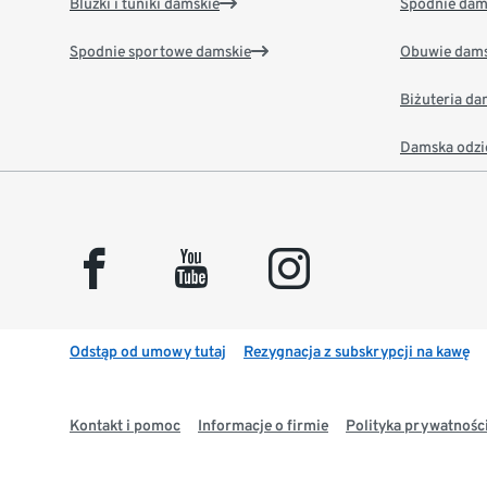
Bluzki i tuniki damskie
Spodnie dam
Spodnie sportowe damskie
Obuwie dams
Biżuteria d
Damska odzi
facebook
youtube
instagram
Odstąp od umowy tutaj
Rezygnacja z subskrypcji na kawę
Kontakt i pomoc
Informacje o firmie
Polityka prywatności