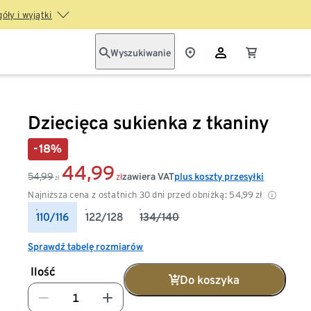
óły i wyjątki
Wyszukiwanie
Dziecięca sukienka z tkaniny
-18%
44,99
54,99
zawiera VAT
plus koszty przesyłki
zł
zł
Najniższa cena z ostatnich 30 dni przed obniżką:
54,99
zł
110/116
122/128
134/140
Sprawdź tabelę rozmiarów
Ilość
Do koszyka