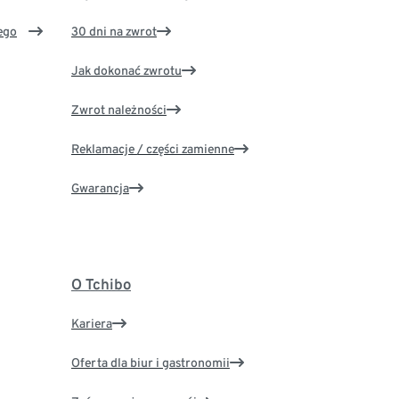
ego
30 dni na zwrot
Jak dokonać zwrotu
Zwrot należności
Reklamacje / części zamienne
Gwarancja
O Tchibo
Kariera
Oferta dla biur i gastronomii