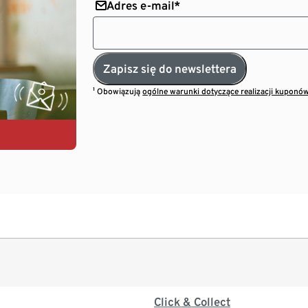
Adres e-mail*
Zapisz się do newslettera
¹ Obowiązują
ogólne warunki dotyczące realizacji kuponó
Click & Collect