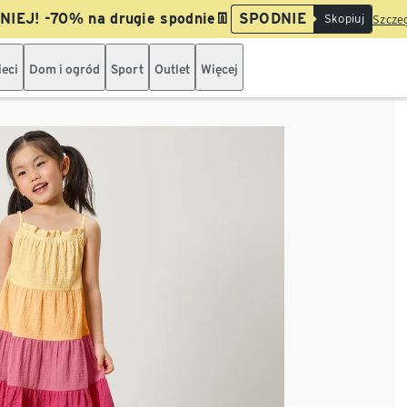
IEJ! -70% na drugie spodnie👖
SPODNIE
Skopiuj
Szczeg
ieci
Dom i ogród
Sport
Outlet
Więcej