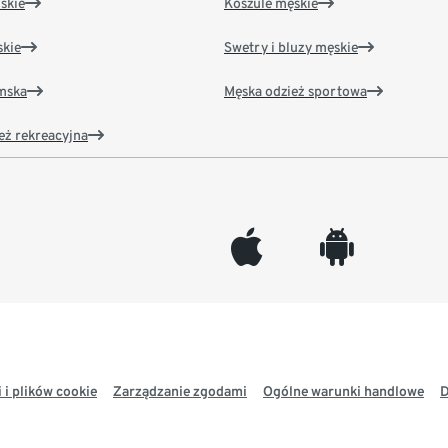
skie
Koszule męskie
kie
Swetry i bluzy męskie
amska
Męska odzież sportowa
eż rekreacyjna
appleinc
android
 i plików cookie
Zarządzanie zgodami
Ogólne warunki handlowe
D