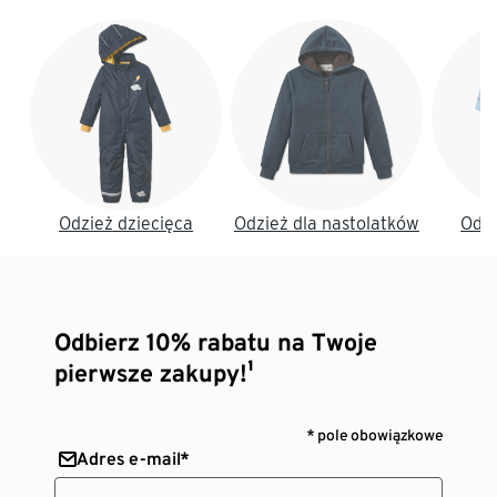
Koniec listy
Odzież dziecięca
Odzież dla nastolatków
Odzi
Odbierz 10% rabatu na Twoje
pierwsze zakupy!¹
* pole obowiązkowe
Adres e-mail*