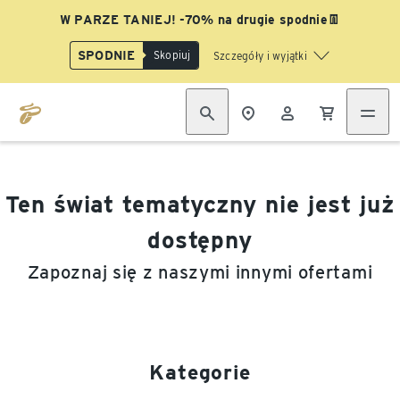
W PARZE TANIEJ! -70% na drugie spodnie👖
SPODNIE
Skopiuj
Szczegóły i wyjątki
Ten świat tematyczny nie jest już
dostępny
Zapoznaj się z naszymi innymi ofertami
Kategorie