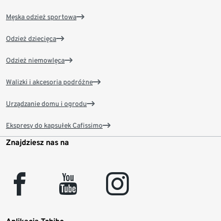
Męska odzież sportowa
Odzież dziecięca
Odzież niemowlęca
Walizki i akcesoria podróżne
Urządzanie domu i ogrodu
Ekspresy do kapsułek Cafissimo
Znajdziesz nas na
facebook
youtube
instagram