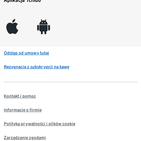
Aplikacja Tchibo
appleinc
android
Odstąp od umowy tutaj
Rezygnacja z subskrypcji na kawę
Kontakt i pomoc
Informacje o firmie
Polityka prywatności i plików cookie
Zarządzanie zgodami