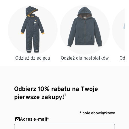
Koniec listy
Odzież dziecięca
Odzież dla nastolatków
Odzi
Odbierz 10% rabatu na Twoje
pierwsze zakupy!¹
* pole obowiązkowe
Adres e-mail*