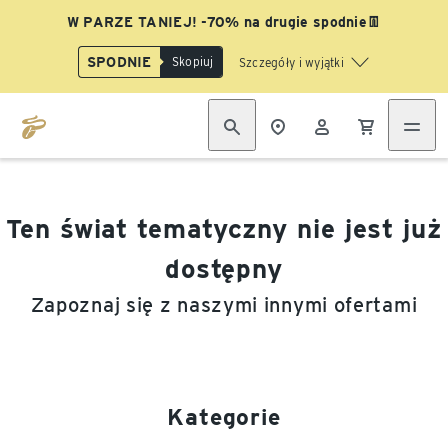
W PARZE TANIEJ! -70% na drugie spodnie👖
SPODNIE
Skopiuj
Szczegóły i wyjątki
Ten świat tematyczny nie jest już
dostępny
Zapoznaj się z naszymi innymi ofertami
Kategorie