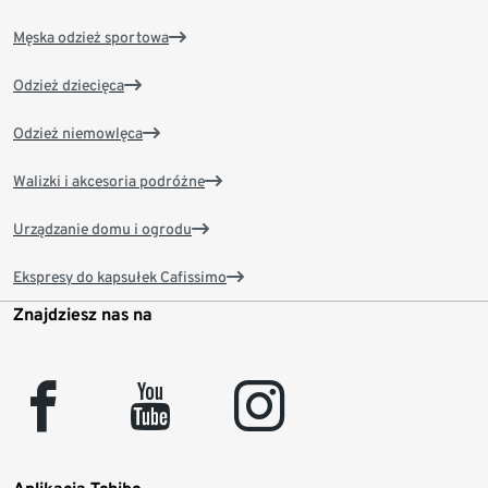
Męska odzież sportowa
Odzież dziecięca
Odzież niemowlęca
Walizki i akcesoria podróżne
Urządzanie domu i ogrodu
Ekspresy do kapsułek Cafissimo
Znajdziesz nas na
facebook
youtube
instagram