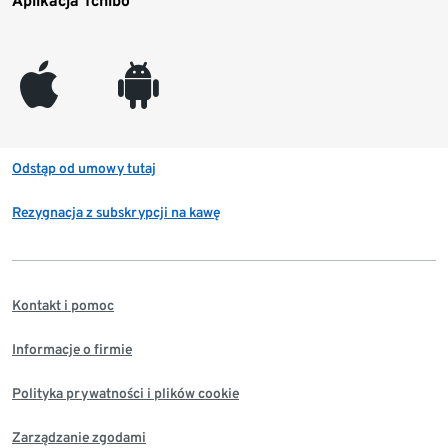
Aplikacja Tchibo
appleinc
android
Odstąp od umowy tutaj
Rezygnacja z subskrypcji na kawę
Kontakt i pomoc
Informacje o firmie
Polityka prywatności i plików cookie
Zarządzanie zgodami