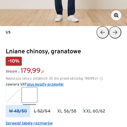
1/5
Lniane chinosy, granatowe
-10%
179,99
199,99
zł
zł
Najniższa cena z ostatnich 30 dni przed obniżką:
199,99
zł
zawiera VAT
plus koszty przesyłki
M 48/50
L 52/54
XL 56/58
XXL 60/62
Sprawdź tabelę rozmiarów