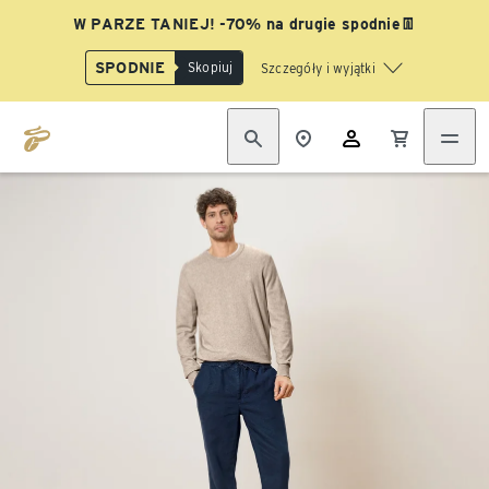
W PARZE TANIEJ! -70% na drugie spodnie👖
SPODNIE
Skopiuj
Szczegóły i wyjątki