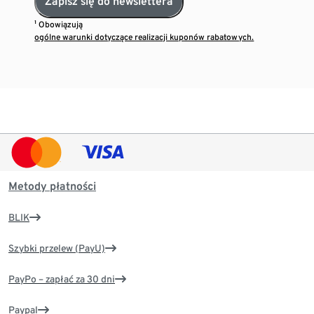
Zapisz się do newslettera
¹ Obowiązują
ogólne warunki dotyczące realizacji kuponów rabatowych.
Metody płatności
BLIK
Szybki przelew (PayU)
PayPo – zapłać za 30 dni
Paypal