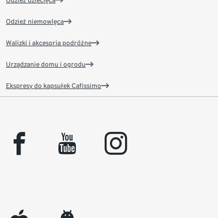
Odzież dziecięca
Odzież niemowlęca
Walizki i akcesoria podróżne
Urządzanie domu i ogrodu
Ekspresy do kapsułek Cafissimo
facebook
youtube
instagram