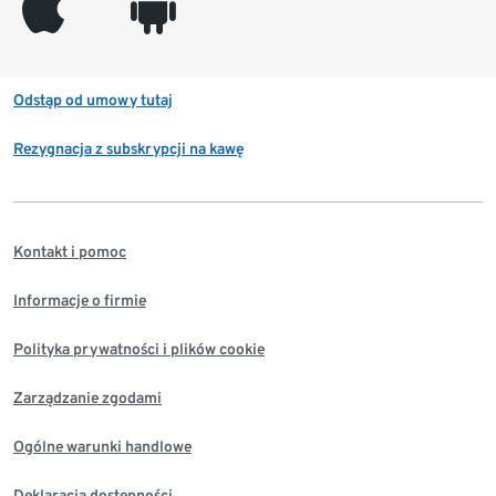
appleinc
android
Odstąp od umowy tutaj
Rezygnacja z subskrypcji na kawę
Kontakt i pomoc
Informacje o firmie
Polityka prywatności i plików cookie
Zarządzanie zgodami
Ogólne warunki handlowe
Deklaracja dostępności