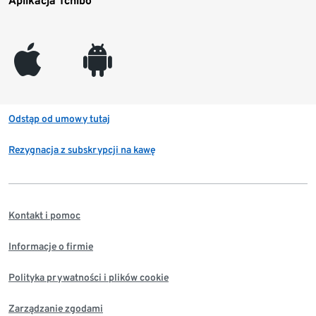
Aplikacja Tchibo
appleinc
android
Odstąp od umowy tutaj
Rezygnacja z subskrypcji na kawę
Kontakt i pomoc
Informacje o firmie
Polityka prywatności i plików cookie
Zarządzanie zgodami