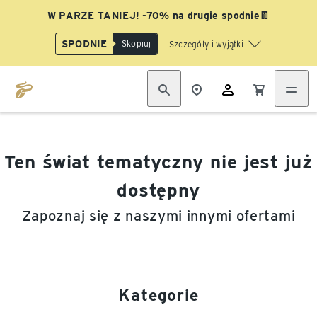
W PARZE TANIEJ! -70% na drugie spodnie👖
SPODNIE
Skopiuj
Szczegóły i wyjątki
Ten świat tematyczny nie jest już
dostępny
Zapoznaj się z naszymi innymi ofertami
Kategorie