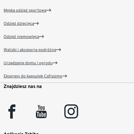
Męska odzież sportowa
Odzież dziecięca
Odzież niemowlęca
Walizki i akcesoria podróżne
Urządzanie domu i ogrodu
Ekspresy do kapsułek Cafissimo
Znajdziesz nas na
facebook
youtube
instagram