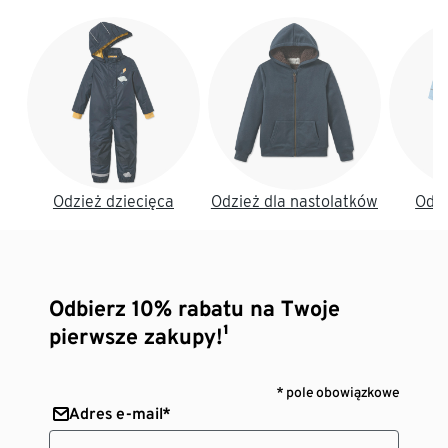
Koniec listy
Odzież dziecięca
Odzież dla nastolatków
Odzi
Odbierz 10% rabatu na Twoje
pierwsze zakupy!¹
* pole obowiązkowe
Adres e-mail*