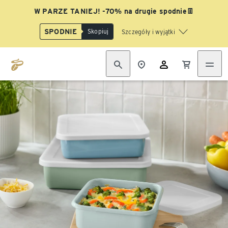
W PARZE TANIEJ! -70% na drugie spodnie👖
SPODNIE
Skopiuj
Szczegóły i wyjątki