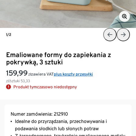
1/2
Emaliowane formy do zapiekania z
pokrywką, 3 sztuki
159,99
zawiera VAT
plus koszty przesyłki
zł
zł/sztuki
53,33
Produkt tymczasowo niedostępny
Numer zamówienia: 212910
Idealne do przyrządzania, przechowywania i
podawania słodkich lub słonych potraw
Z żaroodpornego, trzykrotnie emaliowanego metalu