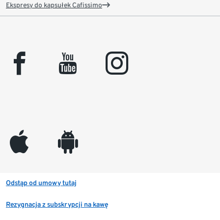
Ekspresy do kapsułek Cafissimo
facebook
youtube
instagram
appleinc
android
Odstąp od umowy tutaj
Rezygnacja z subskrypcji na kawę