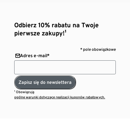
Odbierz 10% rabatu na Twoje
pierwsze zakupy!¹
* pole obowiązkowe
Adres e-mail*
Zapisz się do newslettera
¹ Obowiązują
ogólne warunki dotyczące realizacji kuponów rabatowych.