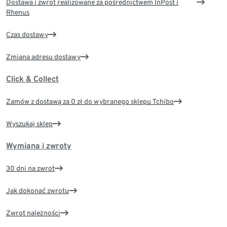
Dostawa i zwrot realizowane za pośrednictwem InPost i
Rhenus
Czas dostawy
Zmiana adresu dostawy
Click & Collect
Zamów z dostawą za 0 zł do wybranego sklepu Tchibo
Wyszukaj sklep
Wymiana i zwroty
30 dni na zwrot
Jak dokonać zwrotu
Zwrot należności