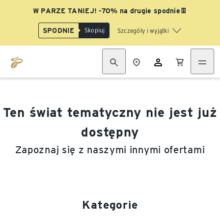
W PARZE TANIEJ! -70% na drugie spodnie👖
SPODNIE
Skopiuj
Szczegóły i wyjątki
Ten świat tematyczny nie jest już
dostępny
Zapoznaj się z naszymi innymi ofertami
Kategorie