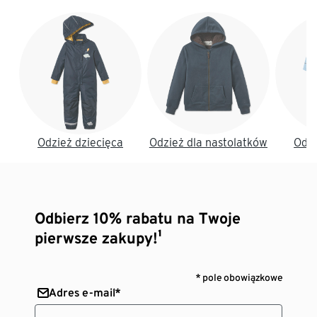
Koniec listy
Odzież dziecięca
Odzież dla nastolatków
Odzi
Odbierz 10% rabatu na Twoje
pierwsze zakupy!¹
* pole obowiązkowe
Adres e-mail*