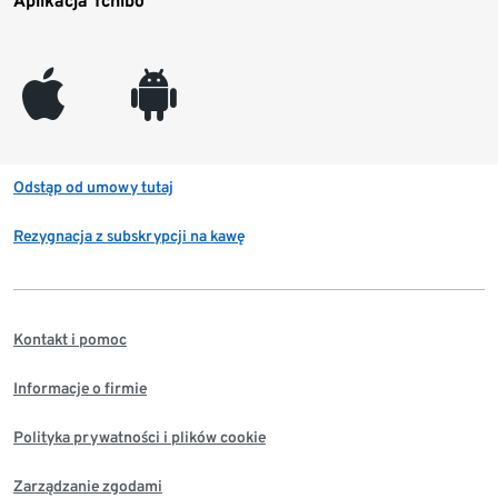
Aplikacja Tchibo
appleinc
android
Odstąp od umowy tutaj
Rezygnacja z subskrypcji na kawę
Kontakt i pomoc
Informacje o firmie
Polityka prywatności i plików cookie
Zarządzanie zgodami