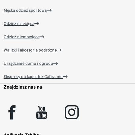
Męska odzież sportowa
Odzież dziecięca
Odzież niemowlęca
Walizki i akcesoria podróżne
Urządzanie domu i ogrodu
Ekspresy do kapsułek Cafissimo
Znajdziesz nas na
facebook
youtube
instagram