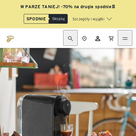
W PARZE TANIEJ! -70% na drugie spodnie👖
SPODNIE
Skopiuj
Szczegóły i wyjątki