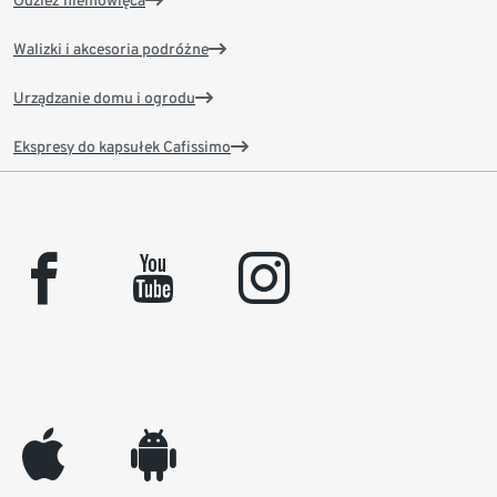
Walizki i akcesoria podróżne
Urządzanie domu i ogrodu
Ekspresy do kapsułek Cafissimo
facebook
youtube
instagram
appleinc
android