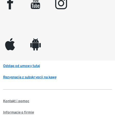
facebook
youtube
instagram
appleinc
android
Odstąp od umowy tutaj
Rezygnacja z subskrypcji na kawę
Kontakt i pomoc
Informacje o firmie