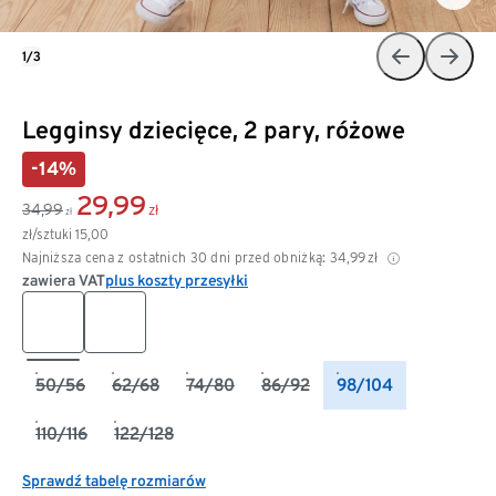
1/3
Legginsy dziecięce, 2 pary, różowe
-14%
29,99
34,99
zł
zł
zł/sztuki
15,00
Najniższa cena z ostatnich 30 dni przed obniżką:
34,99
zł
zawiera VAT
plus koszty przesyłki
50/56
62/68
74/80
86/92
98/104
110/116
122/128
Sprawdź tabelę rozmiarów