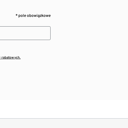
* pole obowiązkowe
w rabatowych.