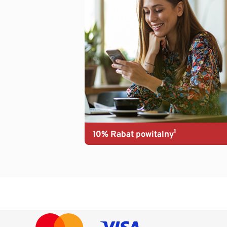
10% Rabat powitalny¹