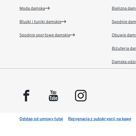
Moda damska
Bielizna dam
Bluzki i tuniki damskie
Spodnie dam
Spodnie sportowe damskie
Obuwie dams
Biżuteria d
Damska odzi
facebook
youtube
instagram
Odstąp od umowy tutaj
Rezygnacja z subskrypcji na kawę