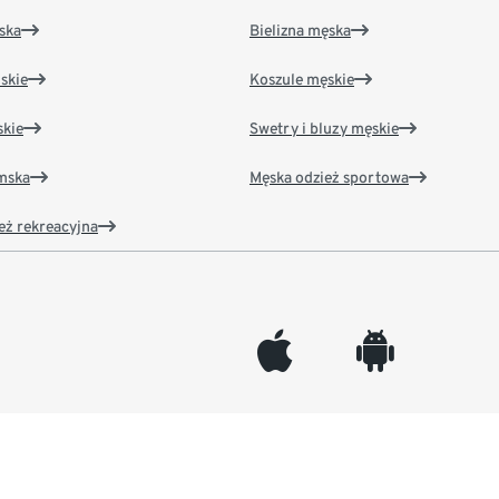
ska
Bielizna męska
skie
Koszule męskie
kie
Swetry i bluzy męskie
amska
Męska odzież sportowa
eż rekreacyjna
appleinc
android