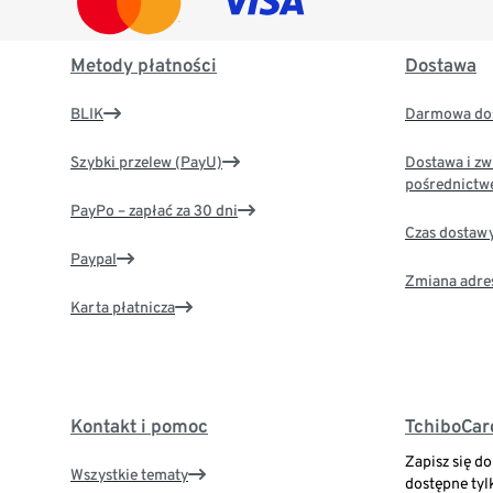
Metody płatności
Dostawa
BLIK
Darmowa dos
Szybki przelew (PayU)
Dostawa i zw
pośrednictw
PayPo – zapłać za 30 dni
Czas dostaw
Paypal
Zmiana adre
Karta płatnicza
Kontakt i pomoc
TchiboCar
Zapisz się d
Wszystkie tematy
dostępne tyl