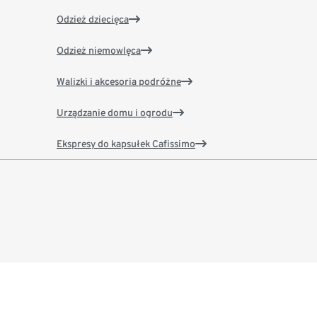
Odzież dziecięca
Odzież niemowlęca
Walizki i akcesoria podróżne
Urządzanie domu i ogrodu
Ekspresy do kapsułek Cafissimo