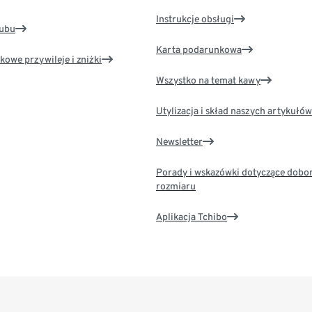
Instrukcje obsługi
lubu
Karta podarunkowa
kowe przywileje i zniżki
Wszystko na temat kawy
Utylizacja i skład naszych artykułów
Newsletter
Porady i wskazówki dotyczące dobo
rozmiaru
Aplikacja Tchibo