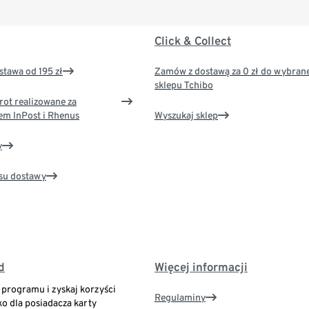
Click & Collect
tawa od 195 zł
Zamów z dostawą za 0 zł do wybran
sklepu Tchibo
rot realizowane za
em InPost i Rhenus
Wyszukaj sklep
y
su dostawy
d
Więcej informacji
o programu i zyskaj korzyści
Regulaminy
ko dla posiadacza karty