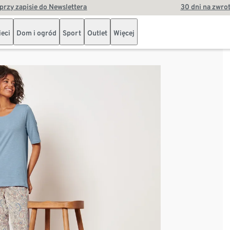
przy zapisie do Newslettera
30 dni na zwro
ieci
Dom i ogród
Sport
Outlet
Więcej