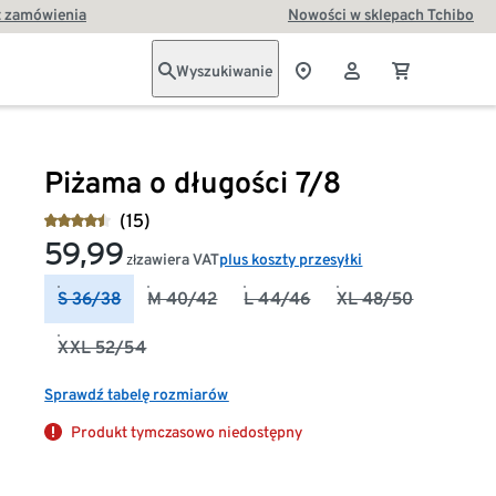
t zamówienia
Nowości w sklepach Tchibo
Wyszukiwanie
Piżama o długości 7/8
(15)
59,99
zawiera VAT
plus koszty przesyłki
zł
S 36/38
M 40/42
L 44/46
XL 48/50
XXL 52/54
Sprawdź tabelę rozmiarów
Produkt tymczasowo niedostępny