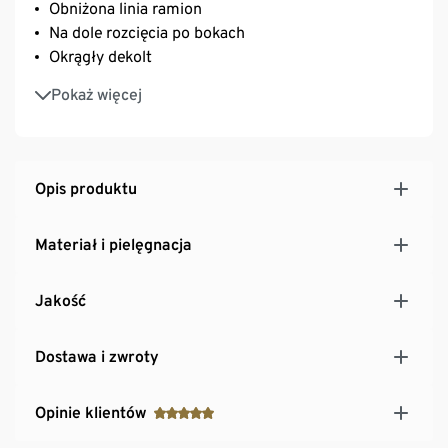
Obniżona linia ramion
Na dole rozcięcia po bokach
Okrągły dekolt
Z zawartością elastanu: utrzymuje kształt,
Pokaż więcej
doskonale leży i zapewnia wysoki komfort noszenia
Opis produktu
Materiał i pielęgnacja
Jakość
Dostawa i zwroty
Opinie klientów