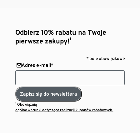
Odbierz 10% rabatu na Twoje
pierwsze zakupy!¹
* pole obowiązkowe
Adres e-mail*
Zapisz się do newslettera
¹ Obowiązują
ogólne warunki dotyczące realizacji kuponów rabatowych.