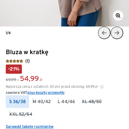
1/6
Bluza w kratkę
(1)
-21%
54,99
69,99
zł
zł
Najniższa cena z ostatnich 30 dni przed obniżką:
69,99
zł
zawiera VAT
plus koszty przesyłki
S 36/38
M 40/42
L 44/46
XL 48/50
XXL 52/54
Sprawdź tabelę rozmiarów