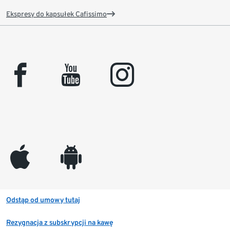
Ekspresy do kapsułek Cafissimo
facebook
youtube
instagram
appleinc
android
Odstąp od umowy tutaj
Rezygnacja z subskrypcji na kawę