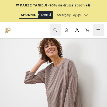
W PARZE TANIEJ! -70% na drugie spodnie👖
SPODNIE
Skopiuj
Szczegóły i wyjątki