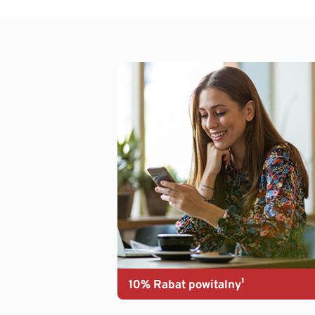
10% Rabat powitalny¹