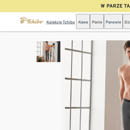
W PARZE TAN
Kolekcje Tchibo
Kawa
Panie
Panowie
Dz