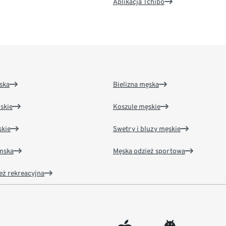
Aplikacja Tchibo
ska
Bielizna męska
skie
Koszule męskie
kie
Swetry i bluzy męskie
amska
Męska odzież sportowa
eż rekreacyjna