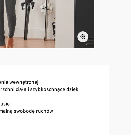
onie wewnętrznej
zchni ciała i szybkoschnące dzięki
pasie
tymalną swobodę ruchów