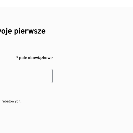
oje pierwsze
* pole obowiązkowe
w rabatowych.