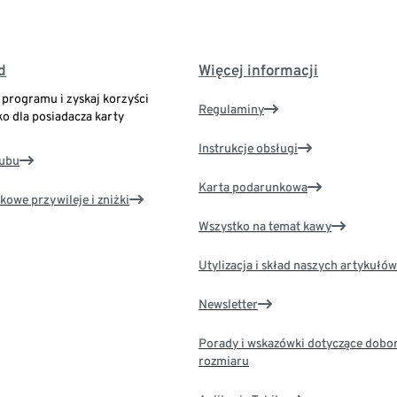
d
Więcej informacji
o programu i zyskaj korzyści
Regulaminy
ko dla posiadacza karty
Instrukcje obsługi
lubu
Karta podarunkowa
kowe przywileje i zniżki
Wszystko na temat kawy
Utylizacja i skład naszych artykułów
Newsletter
Porady i wskazówki dotyczące dobo
rozmiaru