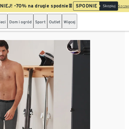
IEJ! -70% na drugie spodnie👖
SPODNIE
Skopiuj
Szczeg
ieci
Dom i ogród
Sport
Outlet
Więcej