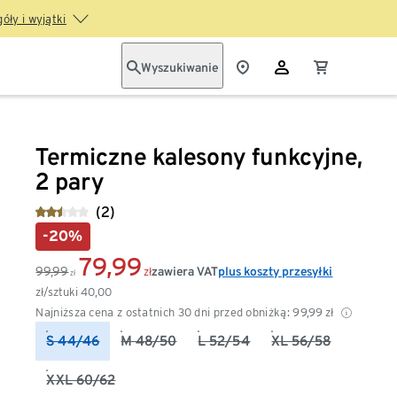
óły i wyjątki
Wyszukiwanie
Termiczne kalesony funkcyjne,
2 pary
(2)
-20%
79,99
99,99
zawiera VAT
plus koszty przesyłki
zł
zł
zł/sztuki
40,00
Najniższa cena z ostatnich 30 dni przed obniżką:
99,99
zł
S 44/46
M 48/50
L 52/54
XL 56/58
XXL 60/62