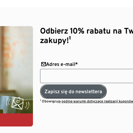
Odbierz 10% rabatu na Tw
zakupy!¹
Adres e-mail*
Zapisz się do newslettera
¹ Obowiązują
ogólne warunki dotyczące realizacji kuponó