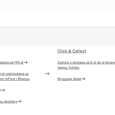
Click & Collect
tawa od 195 zł
Zamów z dostawą za 0 zł do wybran
sklepu Tchibo
rot realizowane za
em InPost i Rhenus
Wyszukaj sklep
y
su dostawy