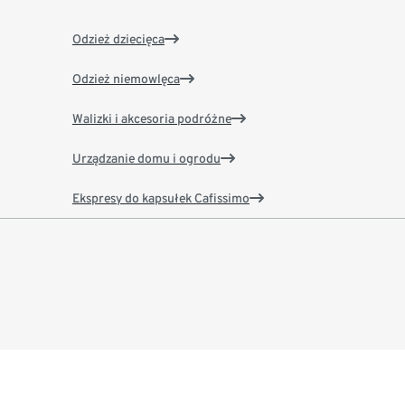
Odzież dziecięca
Odzież niemowlęca
Walizki i akcesoria podróżne
Urządzanie domu i ogrodu
Ekspresy do kapsułek Cafissimo