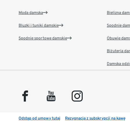
Moda damska
Bielizna dam
Bluzki i tuniki damskie
Spodnie dam
Spodnie sportowe damskie
Obuwie dams
Biżuteria d
Damska odzi
facebook
youtube
instagram
Odstąp od umowy tutaj
Rezygnacja z subskrypcji na kawę