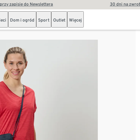
przy zapisie do Newslettera
30 dni na zwro
ieci
Dom i ogród
Sport
Outlet
Więcej