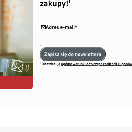
zakupy!¹
Adres e-mail*
Zapisz się do newslettera
¹ Obowiązują
ogólne warunki dotyczące realizacji kuponó