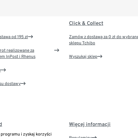
Click & Collect
tawa od 195 zł
Zamów z dostawą za 0 zł do wybran
sklepu Tchibo
rot realizowane za
em InPost i Rhenus
Wyszukaj sklep
y
su dostawy
d
Więcej informacji
o programu i zyskaj korzyści
Regulaminy