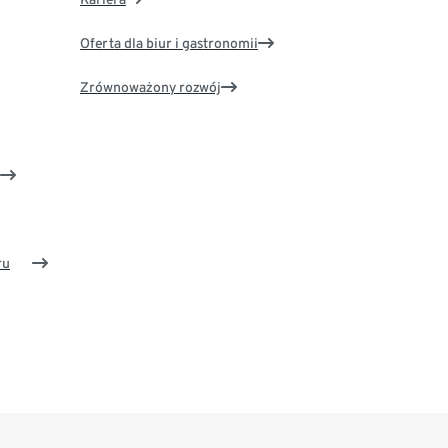
Oferta dla biur i gastronomii
Zrównoważony rozwój
ru