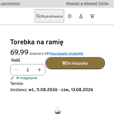
t zamówienia
Nowości w sklepach Tchibo
Wyszukiwanie
Torebka na ramię
69,99
zawiera VAT
plus koszty przesyłki
zł
Ilość
Do koszyka
W magazynie
Termin
dostawy:
wt., 11.08.2026 - czw., 13.08.2026