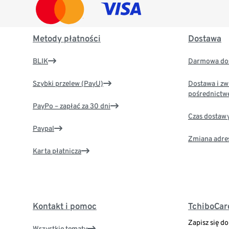
Metody płatności
Dostawa
BLIK
Darmowa dos
Szybki przelew (PayU)
Dostawa i zw
pośrednictw
PayPo – zapłać za 30 dni
Czas dostaw
Paypal
Zmiana adre
Karta płatnicza
Kontakt i pomoc
TchiboCar
Zapisz się d
Wszystkie tematy