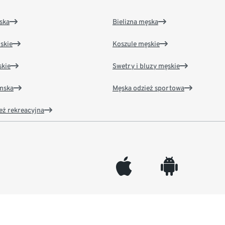
ska
Bielizna męska
skie
Koszule męskie
kie
Swetry i bluzy męskie
amska
Męska odzież sportowa
eż rekreacyjna
appleinc
android