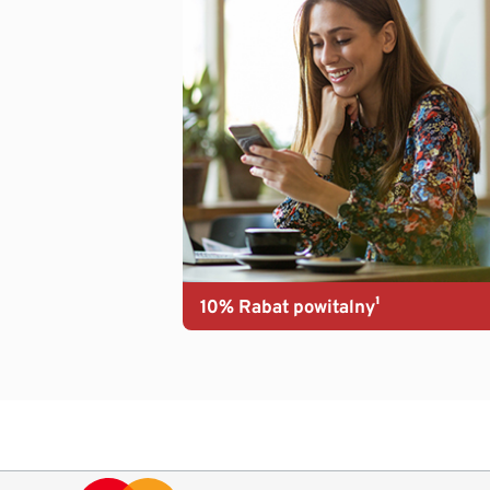
10% Rabat powitalny¹