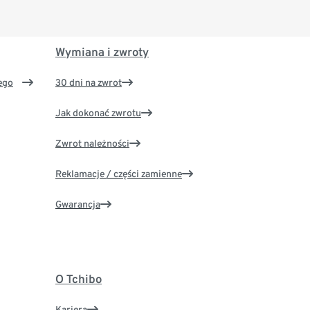
Wymiana i zwroty
ego
30 dni na zwrot
Jak dokonać zwrotu
Zwrot należności
Reklamacje / części zamienne
Gwarancja
O Tchibo
Kariera