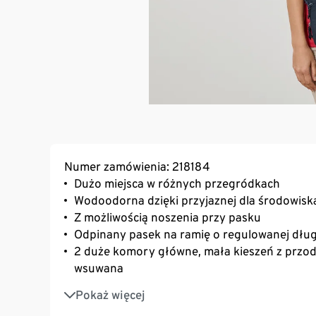
Numer zamówienia: 218184
Dużo miejsca w różnych przegródkach
Wodoodorna dzięki przyjaznej dla środowisk
Z możliwością noszenia przy pasku
Odpinany pasek na ramię o regulowanej dług
2 duże komory główne, mała kieszeń z przodu
wsuwana
Z materiałem z recyklingu
Pokaż więcej
Szlufka do mocowania na pasku