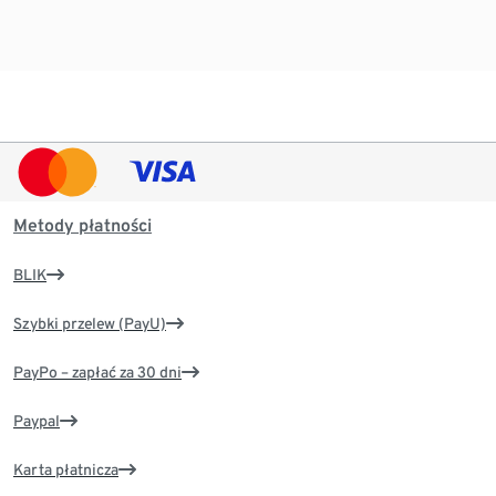
Metody płatności
BLIK
Szybki przelew (PayU)
PayPo – zapłać za 30 dni
Paypal
Karta płatnicza