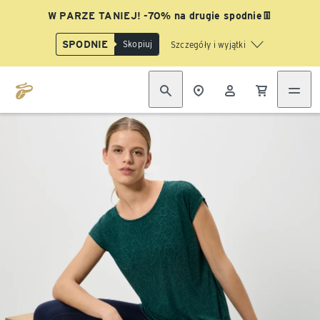
W PARZE TANIEJ! -70% na drugie spodnie👖
SPODNIE
Skopiuj
Szczegóły i wyjątki