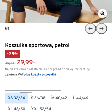
1/6
Koszulka sportowa, petrol
-25%
29,99
39,99
zł
zł
Najniższa cena z ostatnich 30 dni przed obniżką:
39,99
zł
zawiera VAT
plus koszty przesyłki
XS 32/34
S 36/38
M 40/42
L 44/46
XL 48/50
XXL 52/54