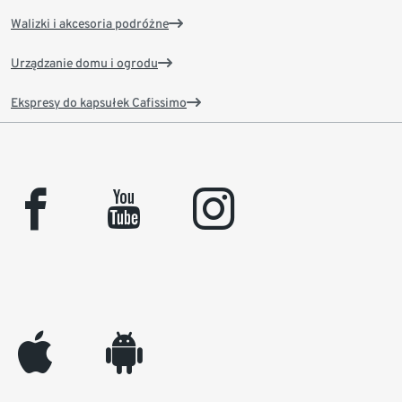
Walizki i akcesoria podróżne
Urządzanie domu i ogrodu
Ekspresy do kapsułek Cafissimo
facebook
youtube
instagram
appleinc
android