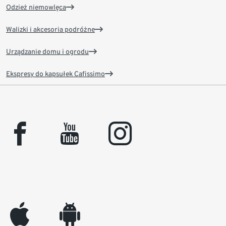
Odzież niemowlęca
Walizki i akcesoria podróżne
Urządzanie domu i ogrodu
Ekspresy do kapsułek Cafissimo
facebook
youtube
instagram
appleinc
android