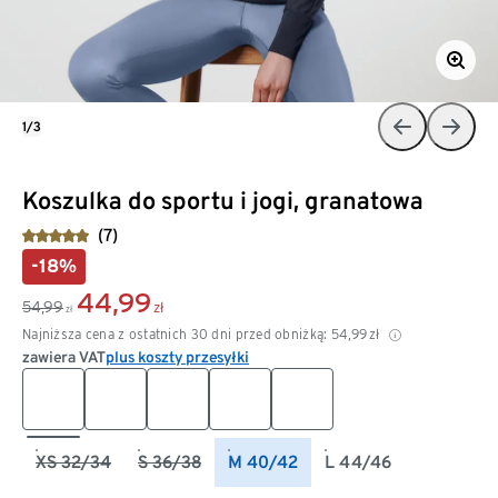
1/3
Koszulka do sportu i jogi, granatowa
(7)
-18%
44,99
54,99
zł
zł
Najniższa cena z ostatnich 30 dni przed obniżką:
54,99
zł
zawiera VAT
plus koszty przesyłki
XS 32/34
S 36/38
M 40/42
L 44/46