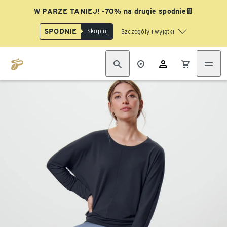
W PARZE TANIEJ! -70% na drugie spodnie👖
SPODNIE
Skopiuj
Szczegóły i wyjątki