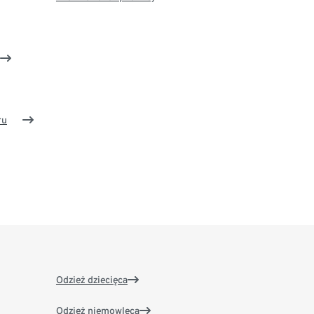
ru
Odzież dziecięca
Odzież niemowlęca