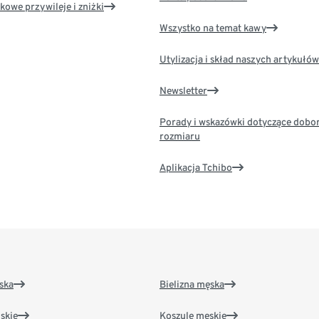
kowe przywileje i zniżki
Wszystko na temat kawy
Utylizacja i skład naszych artykułów
Newsletter
Porady i wskazówki dotyczące dobo
rozmiaru
Aplikacja Tchibo
ska
Bielizna męska
skie
Koszule męskie