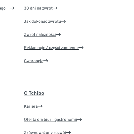
ego
30 dni na zwrot
Jak dokonać zwrotu
Zwrot należności
Reklamacje / części zamienne
Gwarancja
O Tchibo
Kariera
Oferta dla biur i gastronomii
Zrównoważony rozwój