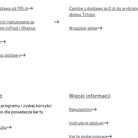
tawa od 195 zł
Zamów z dostawą za 0 zł do wybran
sklepu Tchibo
rot realizowane za
em InPost i Rhenus
Wyszukaj sklep
y
su dostawy
d
Więcej informacji
o programu i zyskaj korzyści
Regulaminy
ko dla posiadacza karty
Instrukcje obsługi
lubu
Karta podarunkowa