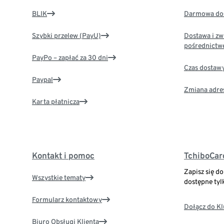
BLIK
Darmowa dos
Szybki przelew (PayU)
Dostawa i zw
pośrednictw
PayPo – zapłać za 30 dni
Czas dostaw
Paypal
Zmiana adre
Karta płatnicza
Kontakt i pomoc
TchiboCar
Zapisz się d
Wszystkie tematy
dostępne tyl
Formularz kontaktowy
Dołącz do K
Biuro Obsługi Klienta