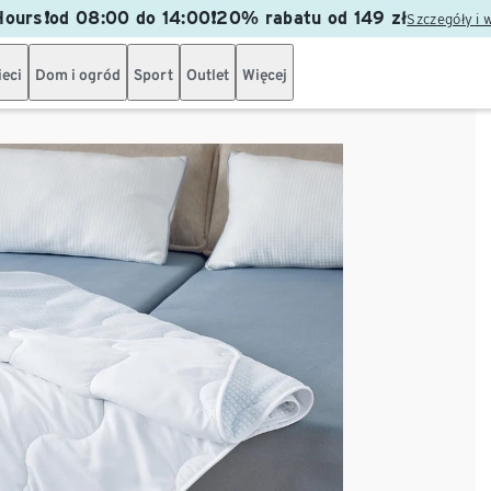
ours❗od 08:00 do 14:00❗20% rabatu od 149 zł
Szczegóły i 
ieci
Dom i ogród
Sport
Outlet
Więcej