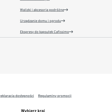
Walizki i akcesoria podróżne
Urządzanie domu i ogrodu
Ekspresy do kapsułek Cafissimo
eklaracja dostępności
Regulaminy promocji
Wybierz kraj