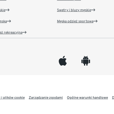
kie
Swetry i bluzy męskie
amska
Męska odzież sportowa
eż rekreacyjna
appleinc
android
 i plików cookie
Zarządzanie zgodami
Ogólne warunki handlowe
D