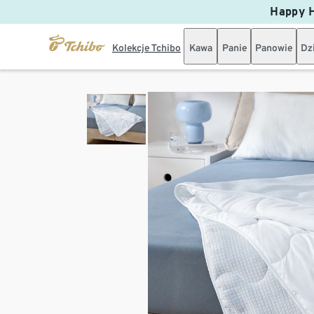
Happy H
Kolekcje Tchibo
Kawa
Panie
Panowie
Dz