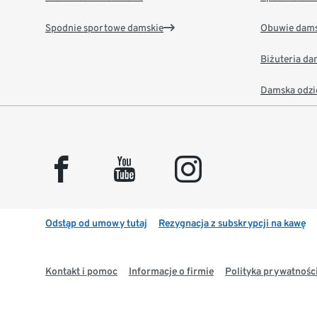
Spodnie sportowe damskie
Obuwie dams
Biżuteria d
Damska odzi
facebook
youtube
instagram
Odstąp od umowy tutaj
Rezygnacja z subskrypcji na kawę
Kontakt i pomoc
Informacje o firmie
Polityka prywatności